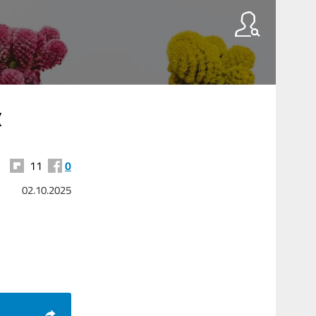
α
11
0
02.10.2025