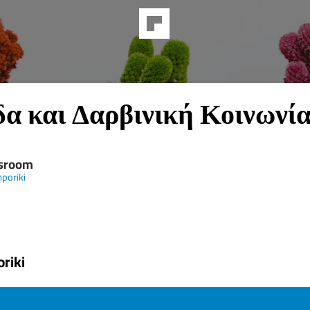
α και Δαρβινική Κοινωνί
sroom
poriki
riki