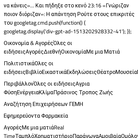
να κάνεις»… Και πήδηξε στο κενό 23:16 «Γνώριζαν
ποιον διόριζαν»: Η απάντηση Ρούτε στους επικριτές
του googletag.cmd.push(function() {
googletag.display('div-gpt-ad-1513202928332-41'); });
Οικονομία & ΑγορέςΌλες οι
ειδήσειςΑγορέςΔιεθνήΟικονομίαΜε μια Ματιά
ΠολιτιστικάΟλες οι
ειδήσειςΒιβλίοΕικαστικάΕκδηλώσειςΘέατροΜουσεία
ΠεριβάλλονΌλες οι ειδήσειςΑγρια
ΦύσηΕνέργειαΚλίμαΠράσινος Τροπος Ζωής
Αναζήτηση Επιχειρήσεων ΓΕΜΗ
Εφημερεύοντα Φαρμακεία
ΑγορέςΜε μια ματιάReal
TimeΤαμπλόΧρηματιστήριοΠαράγωγαΑμοιβαίαΟμόλο