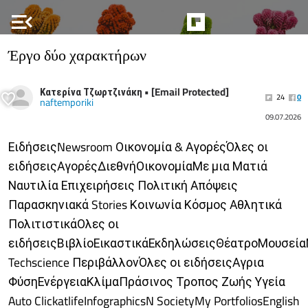
menu_open
Έργο δύο χαρακτήρων
Κατερίνα Τζωρτζινάκη • [Email Protected]
24
0
naftemporiki
09.07.2026
ΕιδήσειςNewsroom Οικονομία & ΑγορέςΌλες οι
ειδήσειςΑγορέςΔιεθνήΟικονομίαΜε μια Ματιά
Ναυτιλία Επιχειρήσεις Πολιτική Απόψεις
Παρασκηνιακά Stories Κοινωνία Κόσμος Αθλητικά
ΠολιτιστικάΟλες οι
ειδήσειςΒιβλίοΕικαστικάΕκδηλώσειςΘέατροΜουσεία
Techscience ΠεριβάλλονΌλες οι ειδήσειςΑγρια
ΦύσηΕνέργειαΚλίμαΠράσινος Τροπος Ζωής Υγεία
Auto ClickatlifeInfographicsN SocietyMy PortfoliosEnglish