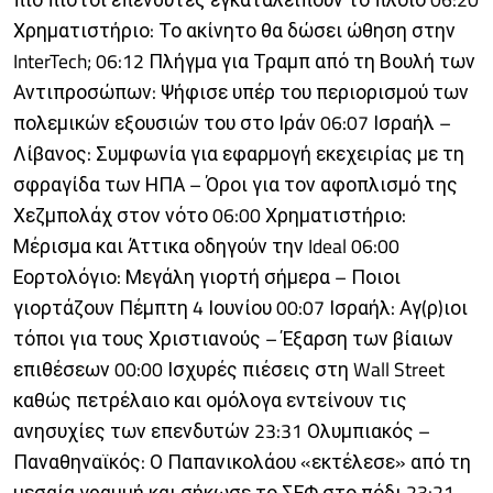
Χρηματιστήριο: Το ακίνητο θα δώσει ώθηση στην
InterTech; 06:12 Πλήγμα για Τραμπ από τη Βουλή των
Αντιπροσώπων: Ψήφισε υπέρ του περιορισμού των
πολεμικών εξουσιών του στο Ιράν 06:07 Ισραήλ –
Λίβανος: Συμφωνία για εφαρμογή εκεχειρίας με τη
σφραγίδα των ΗΠΑ – Όροι για τον αφοπλισμό της
Χεζμπολάχ στον νότο 06:00 Χρηματιστήριο:
Μέρισμα και Άττικα οδηγούν την Ideal 06:00
Εορτολόγιο: Μεγάλη γιορτή σήμερα – Ποιοι
γιορτάζουν Πέμπτη 4 Ιουνίου 00:07 Ισραήλ: Αγ(ρ)ιοι
τόποι για τους Χριστιανούς – Έξαρση των βίαιων
επιθέσεων 00:00 Ισχυρές πιέσεις στη Wall Street
καθώς πετρέλαιο και ομόλογα εντείνουν τις
ανησυχίες των επενδυτών 23:31 Ολυμπιακός –
Παναθηναϊκός: Ο Παπανικολάου «εκτέλεσε» από τη
μεσαία γραμμή και σήκωσε το ΣΕΦ στο πόδι 23:21