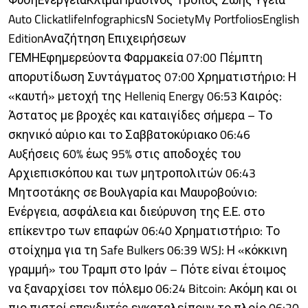
Auto ClickatlifeInfographicsN SocietyMy PortfoliosEnglish
EditionΑναζήτηση Επιχειρήσεων
ΓΕΜΗΕφημερεύοντα Φαρμακεία 07:00 Πέμπτη
απορυτίδωση Συντάγματος 07:00 Χρηματιστήριο: Η
«καυτή» μετοχή της Helleniq Energy 06:53 Καιρός:
Άστατος με βροχές και καταιγίδες σήμερα – Το
σκηνικό αύριο και το Σαββατοκύριακο 06:46
Αυξήσεις 60% έως 95% στις αποδοχές του
Αρχιεπισκόπου και των μητροπολιτών 06:43
Μητσοτάκης σε Βουλγαρία και Μαυροβούνιο:
Ενέργεια, ασφάλεια και διεύρυνση της Ε.Ε. στο
επίκεντρο των επαφών 06:40 Χρηματιστήριο: Το
στοίχημα για τη Safe Bulkers 06:39 WSJ: Η «κόκκινη
γραμμή» του Τραμπ στο Ιράν – Πότε είναι έτοιμος
να ξαναρχίσει τον πόλεμο 06:24 Bitcoin: Ακόμη και οι
πιο πιστοί επενδυτές εγκαταλείπουν το πλοίο 06:20