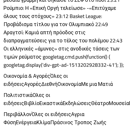
Ρούμπιο: Η «Επική Οργή τελείωσε» -«Επιτύχαμε
όλους τους στόχους» 23:12 Basket League:
Προβάδισμα τίτλου για τον Ολυμπιακό 22:49
Αραγτσί: Καμιά απτή πρόοδος στις
διαπραγματεύσεις για το τέλος του πολέμου 22:43
Οι ελληνικές «άμυνες» στις ανοδικές τάσεις των
τιμών ρεύματος googletag.cmd.push(function() {
googletag.display('div-gpt-ad-1513202928332-41'); });
Οικονομία & ΑγορέςΌλες οι
ειδήσειςΑγορέςΔιεθνήΟικονομίαΜε μια Ματιά
ΠολιτιστικάΟλες οι
ειδήσειςΒιβλίοΕικαστικάΕκδηλώσειςΘέατροΜουσεία
ΠεριβάλλονΌλες οι ειδήσειςΑγρια
ΦύσηΕνέργειαΚλίμαΠράσινος Τροπος Ζωής