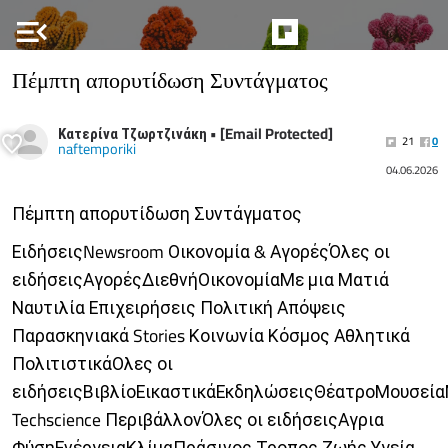
menu_open
Πέμπτη απορυτίδωση Συντάγματος
Κατερίνα Τζωρτζινάκη • [Email Protected]
21
0
naftemporiki
04.06.2026
Πέμπτη απορυτίδωση Συντάγματος
ΕιδήσειςNewsroom Οικονομία & ΑγορέςΌλες οι
ειδήσειςΑγορέςΔιεθνήΟικονομίαΜε μια Ματιά
Ναυτιλία Επιχειρήσεις Πολιτική Απόψεις
Παρασκηνιακά Stories Κοινωνία Κόσμος Αθλητικά
ΠολιτιστικάΟλες οι
ειδήσειςΒιβλίοΕικαστικάΕκδηλώσειςΘέατροΜουσεία
Techscience ΠεριβάλλονΌλες οι ειδήσειςΑγρια
ΦύσηΕνέργειαΚλίμαΠράσινος Τροπος Ζωής Υγεία