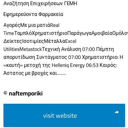
Αναζήτηση Επιχειρήσεων ΓΕΜΗ
Εφημερεύοντα Φαρμακεία
ΑγορέςΜε μια ματιάReal
TimeΤαμπλόΧρηματιστήριοΠαράγωγαΑμοιβαίαΟμόλο
ΔείκτεςΙσοτιμίεςΜέταλλαExcel
UtilitiesMetastockΤεχνική Ανάλυση 07:00 Πέμπτη
απορυτίδωση Συντάγματος 07:00 Χρηματιστήριο: Η
«καυτή» μετοχή της Helleniq Energy 06:53 Καιρός:
Άστατος με βροχές και........
© naftemporiki
visit website