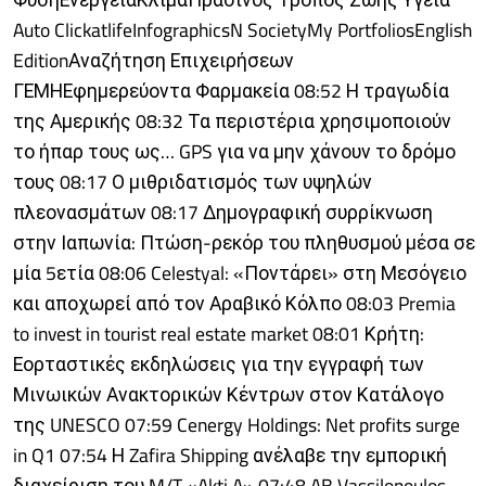
Auto ClickatlifeInfographicsN SocietyMy PortfoliosEnglish
EditionΑναζήτηση Επιχειρήσεων
ΓΕΜΗΕφημερεύοντα Φαρμακεία 08:52 Η τραγωδία
της Αμερικής 08:32 Τα περιστέρια χρησιμοποιούν
το ήπαρ τους ως… GPS για να μην χάνουν το δρόμο
τους 08:17 Ο μιθριδατισμός των υψηλών
πλεονασμάτων 08:17 Δημογραφική συρρίκνωση
στην Ιαπωνία: Πτώση-ρεκόρ του πληθυσμού μέσα σε
μία 5ετία 08:06 Celestyal: «Ποντάρει» στη Μεσόγειο
και αποχωρεί από τον Αραβικό Κόλπο 08:03 Premia
to invest in tourist real estate market 08:01 Κρήτη:
Εορταστικές εκδηλώσεις για την εγγραφή των
Μινωικών Ανακτορικών Κέντρων στον Κατάλογο
της UNESCO 07:59 Cenergy Holdings: Net profits surge
in Q1 07:54 Η Zafira Shipping ανέλαβε την εμπορική
διαχείριση του M/T «Akti A» 07:48 AB Vassilopoulos