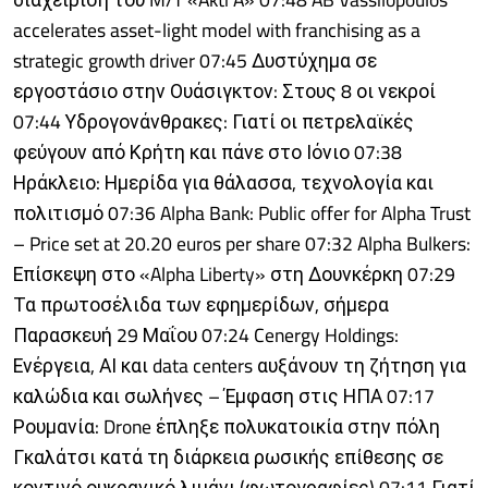
accelerates asset-light model with franchising as a
strategic growth driver 07:45 Δυστύχημα σε
εργοστάσιο στην Ουάσιγκτον: Στους 8 οι νεκροί
07:44 Υδρογονάνθρακες: Γιατί οι πετρελαϊκές
φεύγουν από Κρήτη και πάνε στο Ιόνιο 07:38
Ηράκλειο: Ημερίδα για θάλασσα, τεχνολογία και
πολιτισμό 07:36 Alpha Bank: Public offer for Alpha Trust
– Price set at 20.20 euros per share 07:32 Alpha Bulkers:
Επίσκεψη στο «Alpha Liberty» στη Δουνκέρκη 07:29
Τα πρωτοσέλιδα των εφημερίδων, σήμερα
Παρασκευή 29 Μαΐου 07:24 Cenergy Holdings:
Ενέργεια, ΑΙ και data centers αυξάνουν τη ζήτηση για
καλώδια και σωλήνες – Έμφαση στις ΗΠΑ 07:17
Ρουμανία: Drone έπληξε πολυκατοικία στην πόλη
Γκαλάτσι κατά τη διάρκεια ρωσικής επίθεσης σε
κοντινό ουκρανικό λιμάνι (φωτογραφίες) 07:11 Γιατί