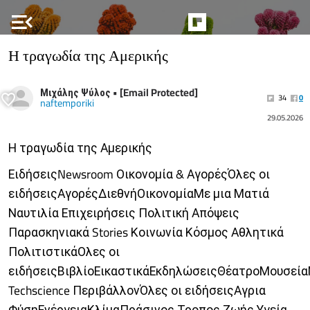
menu_open
Η τραγωδία της Αμερικής
Μιχάλης Ψύλος • [Email Protected]
34
0
naftemporiki
29.05.2026
Η τραγωδία της Αμερικής
ΕιδήσειςNewsroom Οικονομία & ΑγορέςΌλες οι
ειδήσειςΑγορέςΔιεθνήΟικονομίαΜε μια Ματιά
Ναυτιλία Επιχειρήσεις Πολιτική Απόψεις
Παρασκηνιακά Stories Κοινωνία Κόσμος Αθλητικά
ΠολιτιστικάΟλες οι
ειδήσειςΒιβλίοΕικαστικάΕκδηλώσειςΘέατροΜουσεία
Techscience ΠεριβάλλονΌλες οι ειδήσειςΑγρια
ΦύσηΕνέργειαΚλίμαΠράσινος Τροπος Ζωής Υγεία