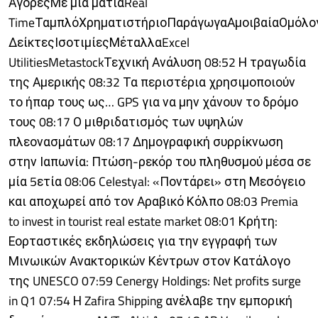
ΑγορέςΜε μια ματιάReal
TimeΤαμπλόΧρηματιστήριοΠαράγωγαΑμοιβαίαΟμόλο
ΔείκτεςΙσοτιμίεςΜέταλλαExcel
UtilitiesMetastockΤεχνική Ανάλυση 08:52 Η τραγωδία
της Αμερικής 08:32 Τα περιστέρια χρησιμοποιούν
το ήπαρ τους ως… GPS για να μην χάνουν το δρόμο
τους 08:17 Ο μιθριδατισμός των υψηλών
πλεονασμάτων 08:17 Δημογραφική συρρίκνωση
στην Ιαπωνία: Πτώση-ρεκόρ του πληθυσμού μέσα σε
μία 5ετία 08:06 Celestyal: «Ποντάρει» στη Μεσόγειο
και αποχωρεί από τον Αραβικό Κόλπο 08:03 Premia
to invest in tourist real estate market 08:01 Κρήτη:
Εορταστικές εκδηλώσεις για την εγγραφή των
Μινωικών Ανακτορικών Κέντρων στον Κατάλογο
της UNESCO 07:59 Cenergy Holdings: Net profits surge
in Q1 07:54 Η Zafira Shipping ανέλαβε την εμπορική