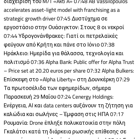
διαχείριση του M/T «Akti A» 07:48 AB Vassilopoulos
accelerates asset-light model with franchising as a
strategic growth driver 07:45 Δυστύχημα σε
εργοστάσιο στην Ουάσιγκτον: Στους 8 οι νεκροί
07:44 Υδρογονάνθρακες: Γιατί οι πετρελαϊκές
φεύγουν από Κρήτη και πάνε στο Ιόνιο 07:38
Ηράκλειο: Ημερίδα για θάλασσα, τεχνολογία και
πολιτισμό 07:36 Alpha Bank: Public offer for Alpha Trust
– Price set at 20.20 euros per share 07:32 Alpha Bulkers:
Επίσκεψη στο «Alpha Liberty» στη Δουνκέρκη 07:29
Τα πρωτοσέλιδα των εφημερίδων, σήμερα
Παρασκευή 29 Μαΐου 07:24 Cenergy Holdings:
Ενέργεια, ΑΙ και data centers αυξάνουν τη ζήτηση για
καλώδια και σωλήνες – Έμφαση στις ΗΠΑ 07:17
Ρουμανία: Drone έπληξε πολυκατοικία στην πόλη
Γκαλάτσι κατά τη διάρκεια ρωσικής επίθεσης σε