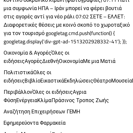
μια συμφωνία ΗΠΑ – Ιράν μπορεί να φέρει βουτιά
στις αγορές αντί για νέο ράλι 07:02 ΣΕΤΕ – ΕΛΛΕΤ:
Διαφορετικές θέσεις με κοινό σκοπό το χωροταξικό
για τον τουρισμό googletag.cmd.push(function() {
googletag.display('div-gpt-ad-1513202928332-41'); });
Οικονομία & ΑγορέςΌλες οι
ειδήσειςΑγορέςΔιεθνήΟικονομίαΜε μια Ματιά
ΠολιτιστικάΟλες οι
ειδήσειςΒιβλίοΕικαστικάΕκδηλώσειςΘέατροΜουσεία
ΠεριβάλλονΌλες οι ειδήσειςΑγρια
ΦύσηΕνέργειαΚλίμαΠράσινος Τροπος Ζωής
Αναζήτηση Επιχειρήσεων ΓΕΜΗ
Εφημερεύοντα Φαρμακεία