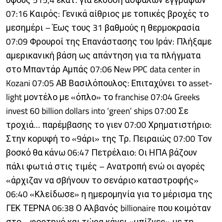
07:16 Καιρός: Γενικά αίθριος με τοπικές βροχές το
μεσημέρι – Έως τους 31 βαθμούς η θερμοκρασία
07:09 Φρουροί της Επανάστασης του Ιράν: Πλήξαμε
αμερικανική βάση ως απάντηση για τα πλήγματα
στο Μπαντάρ Αμπάς 07:06 Νew PPC data center in
Kozani 07:05 ΑΒ Βασιλόπουλος: Επιταχύνει το asset-
light μοντέλο με «όπλο» το franchise 07:04 Greeks
invest 60 billion dollars into ‘green’ ships 07:00 Σε
τροχιά… παρέμβασης το γιεν 07:00 Χρηματιστήριο:
Στην κορυφή το «9άρι» της Τρ. Πειραιώς 07:00 Τον
βοσκό θα κάνω 06:47 Πετρέλαιο: Οι ΗΠΑ βάζουν
πάλι φωτιά στις τιμές – Ανατροπή ενώ οι αγορές
«άρχιζαν να σβήνουν το σενάριο καταστροφής»
06:40 «Κλείδωσε» η ημερομηνία για το μέρισμα της
ΓΕΚ ΤΕΡΝΑ 06:38 Ο Αλβανός billionaire που κοιμόταν
στο… φορτηγό και τώρα κάνει «μπίζνες» με τη