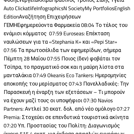
Auto ClickatlifeInfographicsN SocietyMy PortfoliosEnglish
EditionΑναζήτηση Επιχειρήσεων
ΓΕΜΗΕφημερεύοντα Φαρμακεία 08:04 Το τέλος του
ενάμισι κόμματος 07:59 Euroseas: Επέκταση
ναυλώσεων για τα «Stephania K» και «Pepi Star»
07:56 Τα πρωτοσέλιδα των εφημερίδων, σήμερα
Πέμπτη 28 Μαΐου 07:55 Ποιος (δεν) φοβάται τον
Τσίπρα, το πραγματικό σοκ και η μαύρη λίστα στα
μανταλάκια 07:49 Okeanis Eco Tankers: Ημερομηνίες
αποκοπής του μερίσματος 07:43 Πανελλαδικές: Την
Παρασκευή η έναρξη των εξετάσεων – Τι μπορούν
να έχουν μαζί τους οι υποψήφιοι 07:30 Navios
Partners: Αντλεί 30 εκατ. δολ. από νέο ομόλογο 07:27
Premia: Στοχεύει σε επενδυτικά τουριστικά ακίνητα
07:20 Υπ. Προστασίας του Πολίτη: Διαγωνισμός
ύψους 515,4 εκατ. για έκδοση ασφαλών εγγράφων