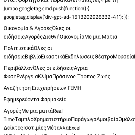
Jumbo googletag.cmd.push(function() {
googletag.display('div-gpt-ad-1513202928332-41'); });
Οικονομία & ΑγορέςΌλες οι
ειδήσειςΑγορέςΔιεθνήΟικονομίαΜε μια Ματιά
ΠολιτιστικάΟλες οι
ειδήσειςΒιβλίοΕικαστικάΕκδηλώσειςΘέατροΜουσεία
ΠεριβάλλονΌλες οι ειδήσειςΑγρια
ΦύσηΕνέργειαΚλίμαΠράσινος Τροπος Ζωής
Αναζήτηση Επιχειρήσεων ΓΕΜΗ
Εφημερεύοντα Φαρμακεία
ΑγορέςΜε μια ματιάReal
TimeΤαμπλόΧρηματιστήριοΠαράγωγαΑμοιβαίαΟμόλο
ΔείκτεςΙσοτιμίεςΜέταλλαExcel