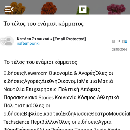
menu_open
Το τέλος του ενάμισι κόμματος
Νατάσα Στασινού • [Email Protected]
31
0
naftemporiki
28.05.2026
Το τέλος του ενάμισι κόμματος
ΕιδήσειςNewsroom Οικονομία & ΑγορέςΌλες οι
ειδήσειςΑγορέςΔιεθνήΟικονομίαΜε μια Ματιά
Ναυτιλία Επιχειρήσεις Πολιτική Απόψεις
Παρασκηνιακά Stories Κοινωνία Κόσμος Αθλητικά
ΠολιτιστικάΟλες οι
ειδήσειςΒιβλίοΕικαστικάΕκδηλώσειςΘέατροΜουσεία
Techscience ΠεριβάλλονΌλες οι ειδήσειςΑγρια
ΦύσηΕνέργειαΚλίμαΠράσινος Τροπος Ζωής Υγεία