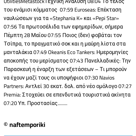
UtilitiesMetastockΤεχνική Ανάλυση 08:04 Το τέλος
του ενάμισι κόμματος 07:59 Euroseas: Επέκταση
ναυλώσεων για τα «Stephania K» και «Pepi Star»
07:56 Τα πρωτοσέλιδα των εφημερίδων, σήμερα
Πέμπτη 28 Μαΐου 07:55 Ποιος (δεν) φοβάται τον
Τσίπρα, το πραγματικό σοκ και η μαύρη λίστα στα
μανταλάκια 07:49 Okeanis Eco Tankers: Ημερομηνίες
αποκοπής του μερίσματος 07:43 Πανελλαδικές: Την
Παρασκευή η έναρξη των εξετάσεων – Τι μπορούν
να έχουν μαζί τους οι υποψήφιοι 07:30 Navios
Partners: Αντλεί 30 εκατ. δολ. από νέο ομόλογο 07:27
Premia: Στοχεύει σε επενδυτικά τουριστικά ακίνητα
07:20 Υπ. Προστασίας........
© naftemporiki