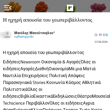
menu_open
Η ηχηρή απουσία του γεωπεριβάλλοντος
Μανόλης Μανούτσογλου*
33
0
naftemporiki
07.06.2026
Η ηχηρή απουσία του γεωπεριβάλλοντος
ΕιδήσειςNewsroom Οικονομία & ΑγορέςΌλες οι
ειδήσειςΑγορέςΔιεθνήΟικονομίαΜε μια Ματιά
Ναυτιλία Επιχειρήσεις Πολιτική Απόψεις
Παρασκηνιακά Stories Κοινωνία Κόσμος Αθλητικά
ΠολιτιστικάΟλες οι
ειδήσειςΒιβλίοΕικαστικάΕκδηλώσειςΘέατροΜουσεία
Techscience ΠεριβάλλονΌλες οι ειδήσειςΑγρια
ΦύσηΕνέργειαΚλίμαΠράσινος Τροπος Ζωής Υγεία