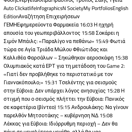
Auto ClickatlifeInfographicsN SocietyMy PortfoliosEnglish
EditionΑναζήτηση Επιχειρήσεων
ΓΕΜΗΕφημερεύοντα Φαρμακεία 16:03 Η ηχηρή
απουσία του γεωπεριβάλλοντος 15:58 Σοκάρει η
Σιμόν Μπάιλς: «Παραλίγο να πεθάνω» 15:49 Φωτιά
τώρα σε Αγία Τριάδα Μώλου Φθιώτιδας και
Καλλιθέα Φαρσάλων – Σηκώθηκαν αεροσκάφη 15:38
Ολυμπιακός κατά ΕΡΤ για τη μετάδοση του Game 2:
«Γιατί δεν προβλήθηκε το περιστατικό με τον
Γιαννακόπουλο;» 15:31 Τσελέντης για σεισμούς
στην Εύβοια: Δεν υπάρχει λόγος ανησυχίας 15:28 Η
στιγμή που ο σεισμός πλήττει την Εύβοια: Πανικός
σε καφετέρια (βίντεο) 15:15 Ανδρουλάκης: Να γίνουν
παρελθόν Μητσοτάκης – κυβέρνηση ΝΔ 15:08
Λέκκας για Εύβοια: Ιδιόρρυθμη περιοχή – Δεν θα
πάμε σε μεγαλύτερα μεγέθη, αλλά θα μας