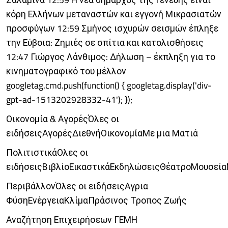
κόρη Ελλήνων μεταναστών και εγγονή Μικρασιατών
προσφύγων 12:59 Σμήνος ισχυρών σεισμών έπληξε
την Εύβοια: Ζημιές σε σπίτια και κατολισθήσεις
12:47 Γιώργος Λάνθιμος: Δήλωση – έκπληξη για το
κινηματογραφικό του μέλλον
googletag.cmd.push(function() { googletag.display('div-
gpt-ad-1513202928332-41'); });
Οικονομία & ΑγορέςΌλες οι
ειδήσειςΑγορέςΔιεθνήΟικονομίαΜε μια Ματιά
ΠολιτιστικάΟλες οι
ειδήσειςΒιβλίοΕικαστικάΕκδηλώσειςΘέατροΜουσεία
ΠεριβάλλονΌλες οι ειδήσειςΑγρια
ΦύσηΕνέργειαΚλίμαΠράσινος Τροπος Ζωής
Αναζήτηση Επιχειρήσεων ΓΕΜΗ