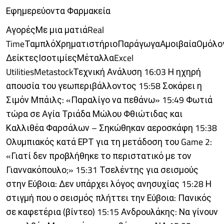
Εφημερεύοντα Φαρμακεία
ΑγορέςΜε μια ματιάReal
TimeΤαμπλόΧρηματιστήριοΠαράγωγαΑμοιβαίαΟμόλο
ΔείκτεςΙσοτιμίεςΜέταλλαExcel
UtilitiesMetastockΤεχνική Ανάλυση 16:03 Η ηχηρή
απουσία του γεωπεριβάλλοντος 15:58 Σοκάρει η
Σιμόν Μπάιλς: «Παραλίγο να πεθάνω» 15:49 Φωτιά
τώρα σε Αγία Τριάδα Μώλου Φθιώτιδας και
Καλλιθέα Φαρσάλων – Σηκώθηκαν αεροσκάφη 15:38
Ολυμπιακός κατά ΕΡΤ για τη μετάδοση του Game 2:
«Γιατί δεν προβλήθηκε το περιστατικό με τον
Γιαννακόπουλο;» 15:31 Τσελέντης για σεισμούς
στην Εύβοια: Δεν υπάρχει λόγος ανησυχίας 15:28 Η
στιγμή που ο σεισμός πλήττει την Εύβοια: Πανικός
σε καφετέρια (βίντεο) 15:15 Ανδρουλάκης: Να γίνουν