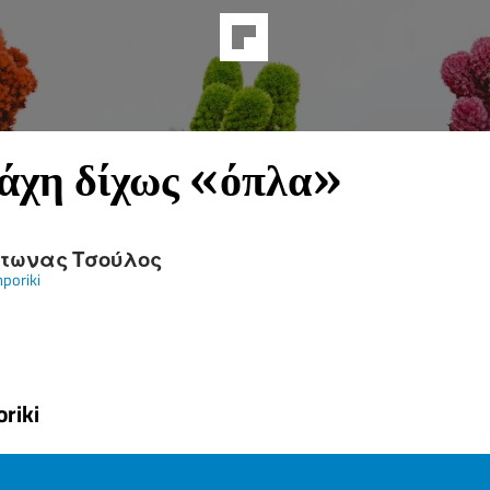
άχη δίχως «όπλα»
τωνας Τσούλος
poriki
riki