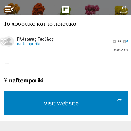
menu_open
Το ποσοτικό και το ποιοτικό
Πλάτωνας Τσούλος
25
0
naftemporiki
06.08.2025
.....
© naftemporiki
visit website