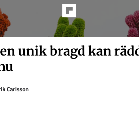
 en unik bragd kan räd
nu
rik Carlsson