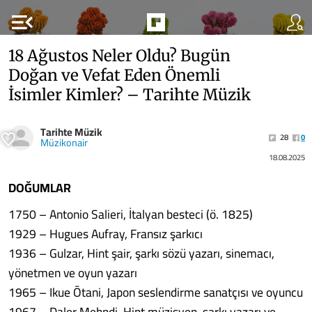
menu_open
18 Ağustos Neler Oldu? Bugün
Doğan ve Vefat Eden Önemli
İsimler Kimler? – Tarihte Müzik
Tarihte Müzik
28
0
Müzikonair
18.08.2025
DOĞUMLAR
1750 – Antonio Salieri, İtalyan besteci (ö. 1825)
1929 – Hugues Aufray, Fransız şarkıcı
1936 – Gulzar, Hint şair, şarkı sözü yazarı, sinemacı,
yönetmen ve oyun yazarı
1965 – Ikue Ōtani, Japon seslendirme sanatçısı ve oyuncu
1967 – Daler Mehndi, Hint müzisyen, şarkı yazarı ve