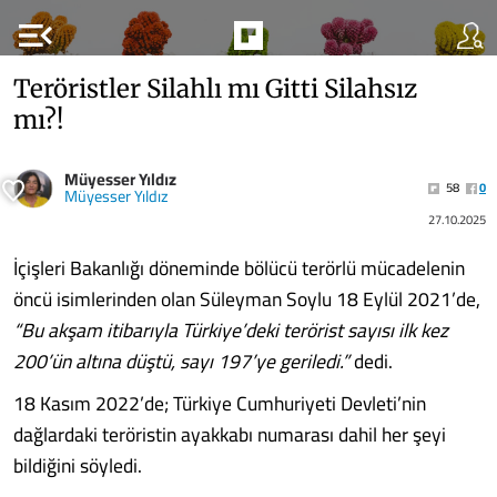
menu_open
Teröristler Silahlı mı Gitti Silahsız
mı?!
Müyesser Yıldız
58
0
Müyesser Yıldız
27.10.2025
İçişleri Bakanlığı döneminde bölücü terörlü mücadelenin
öncü isimlerinden olan Süleyman Soylu 18 Eylül 2021’de,
“Bu akşam itibarıyla Türkiye’deki terörist sayısı ilk kez
200’ün altına düştü, sayı 197’ye geriledi.”
dedi.
18 Kasım 2022’de; Türkiye Cumhuriyeti Devleti’nin
dağlardaki teröristin ayakkabı numarası dahil her şeyi
bildiğini söyledi.