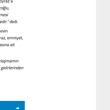
Poyraz’a
zoğlu,
lmesi
dir.”
dedi.
 evin
yraz, emniyet,
asına ait
paylaşmamın
 gelirlerinden