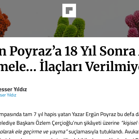
 Poyraz’a 18 Yıl Sonra
ele… İlaçları Verilmi
sser Yıldız
er Yıldız
pasında tam 7 yıl hapis yatan Yazar Ergün Poyraz bu defa d
lediye Başkanı Özlem Çerçioğlu’nun şikâyeti üzerine
“kişisel 
 olarak ele geçirme ve yayma”
suçlamasıyla tutuklandı. Avuka