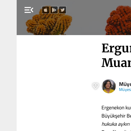
menu_open
Ergun
Muam
Müye
Müyess
Ergenekon kum
Büyükşehir Be
hukuka aykırı