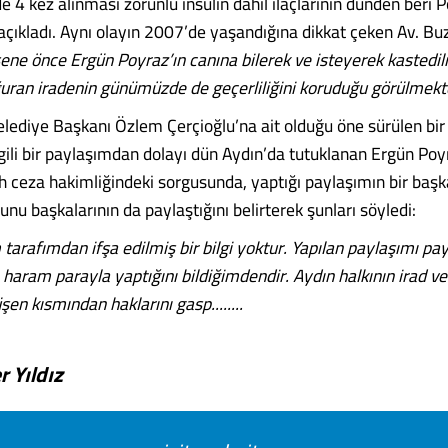
 4 kez alınması zorunlu insülin dahil ilaçlarının dünden beri 
 açıkladı. Aynı olayın 2007’de yaşandığına dikkat çeken Av. Bu
sene önce Ergün Poyraz’ın canına bilerek ve isteyerek kastedi
ran iradenin günümüzde de geçerliliğini koruduğu görülmekte
lediye Başkanı Özlem Çerçioğlu’na ait olduğu öne sürülen bir
ilgili bir paylaşımdan dolayı dün Aydın’da tutuklanan Ergün Po
lh ceza hakimliğindeki sorgusunda, yaptığı paylaşımın bir başk
nu başkalarının da paylaştığını belirterek şunları söyledi:
m tarafımdan ifşa edilmiş bir bilgi yoktur. Yapılan paylaşımı 
ı haram parayla ya
p
tığını bildiğimdendir. Aydın halkının irad ve
en kısmından haklarını gasp........
 Yıldız