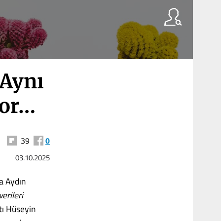
 Aynı
yor…
39
0
03.10.2025
a Aydın
verileri
tı Hüseyin