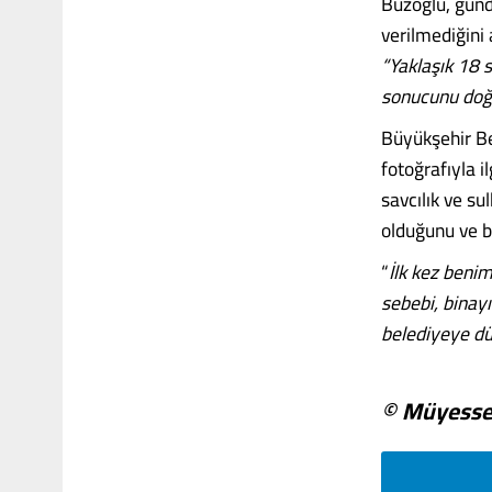
Buzoğlu, günde
verilmediğini
“Yaklaşık 18 
sonucunu doğu
Büyükşehir Be
fotoğrafıyla 
savcılık ve su
olduğunu ve bu
“
İlk kez beni
sebebi, binay
belediye
ye
düş
© Müyesser