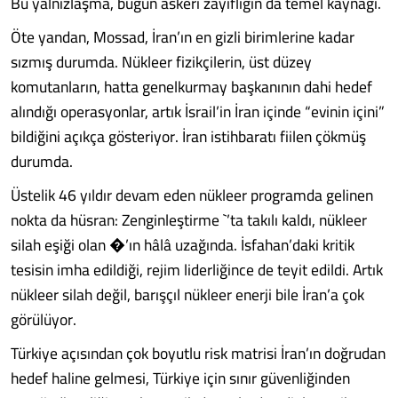
Bu yalnızlaşma, bugün askeri zayıflığın da temel kaynağı.
Öte yandan, Mossad, İran’ın en gizli birimlerine kadar
sızmış durumda. Nükleer fizikçilerin, üst düzey
komutanların, hatta genelkurmay başkanının dahi hedef
alındığı operasyonlar, artık İsrail’in İran içinde “evinin içini”
bildiğini açıkça gösteriyor. İran istihbaratı fiilen çökmüş
durumda.
Üstelik 46 yıldır devam eden nükleer programda gelinen
nokta da hüsran: Zenginleştirme `’ta takılı kaldı, nükleer
silah eşiği olan �’ın hâlâ uzağında. İsfahan’daki kritik
tesisin imha edildiği, rejim liderliğince de teyit edildi. Artık
nükleer silah değil, barışçıl nükleer enerji bile İran’a çok
görülüyor.
Türkiye açısından çok boyutlu risk matrisi İran’ın doğrudan
hedef haline gelmesi, Türkiye için sınır güvenliğinden