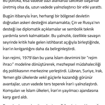
Bu politika, kısa vadede bazı alanlarda taktiksel başarılar
üretmiş olsa da, uzun vadede yalnızlaştırıcı bir etki yarattı.
Bugün itibarıyla İran, herhangi bir bölgesel devletin
doğrudan askeri desteğini alamamakta; Çin ve Rusya’nın
desteği ise diplomatik açıklamalar ve sembolik teknik
yardımla sınırlı kalmaktadır. Bu yalnızlık, özellikle savaşın
seyrinde kritik hale gelen istihbarat açığıyla birleştiğinde,
İran’ın kırılganlığını daha da belirginleştirdi.
İran rejimi, 1979’dan bu yana İslam devrimini bir “rejim
ihracı” modeline dönüştürerek, mezhepsel müdahaleciliği
dış politikasının merkezine yerleştirdi. Lübnan, Suriye, Irak,
Yemen gibi ülkelerde vekil güçlerle kazandığı görünür
avantajlar, uzun vadede ters teperek İran’ı yalnızlaştırdı.
Komşuları ve İslam ülkeleri, İran’ın yayılmacı ajandasına
karşı gard aldı.