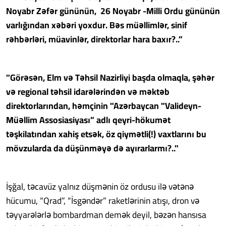
Noyabr Zəfər gününün, 26 Noyabr -Milli Ordu gününün
varlığından xəbəri yoxdur. Bəs müəllimlər, sinif
rəhbərləri, müavinlər, direktorlar hara baxır?..”
"Görəsən, Elm və Təhsil Nazirliyi başda olmaqla, şəhər
və regional təhsil idarələrindən və məktəb
direktorlarından, həmçinin "Azərbaycan "Valideyn-
Müəllim Assosiasiyası” adlı qeyri-hökumət
təşkilatından xahiş etsək, öz qiymətli(!) vaxtlarını bu
mövzularda da düşünməyə də ayırarlarmı?.."
İşğal, təcavüz yalnız düşmənin öz ordusu ilə vətənə
hücumu, “Qrad”, “İsgəndər” raketlərinin atışı, dron və
təyyarələrlə bombardman demək deyil, bəzən hansısa