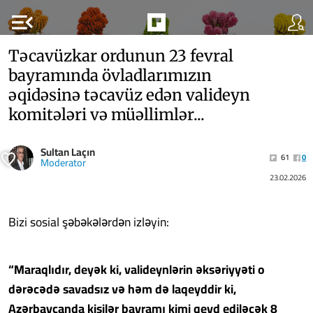
menu_open
Təcavüzkar ordunun 23 fevral
bayramında övladlarımızın
əqidəsinə təcavüz edən valideyn
komitələri və müəllimlər...
Sultan Laçın
61
0
Moderator
23.02.2026
Bizi sosial şəbəkələrdən izləyin:
“Maraqlıdır, deyək ki, valideynlərin əksəriyyəti o
dərəcədə savadsız və həm də laqeyddir ki,
Azərbaycanda kişilər bayramı kimi qeyd ediləcək 8