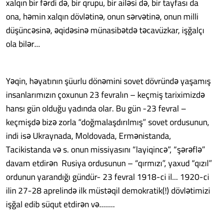
xalqın bir fərdi də, bir qrupu, bir ailəsi də, bir tayfası da
ona, həmin xalqın dövlətinə, onun sərvətinə, onun milli
düşüncəsinə, əqidəsinə münasibətdə təcavüzkar, işğalçı
ola bilər...
Yəqin, həyatının şüurlu dönəmini sovet dövründə yaşamış
insanlarımızın çoxunun 23 fevralın – keçmiş tariximizdə
hansı gün olduğu yadında olar. Bu gün -23 fevral –
keçmişdə bizə zorla “doğmalaşdırılmış” sovet ordusunun,
indi isə Ukraynada, Moldovada, Ermənistanda,
Tacikistanda və s. onun missiyasını “layiqincə”, “şərəflə”
davam etdirən Rusiya ordusunun – “qırmızı”, yaxud “qızıl”
ordunun yarandığı gündür- 23 fevral 1918-ci il... 1920-ci
ilin 27-28 aprelində ilk müstəqil demokratik(!) dövlətimizi
işğal edib süqut etdirən və........