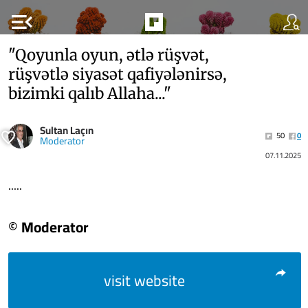
menu_open
"Qoyunla oyun, ətlə rüşvət,
rüşvətlə siyasət qafiyələnirsə,
bizimki qalıb Allaha..."
Sultan Laçın
50
0
Moderator
07.11.2025
.....
© Moderator
visit website