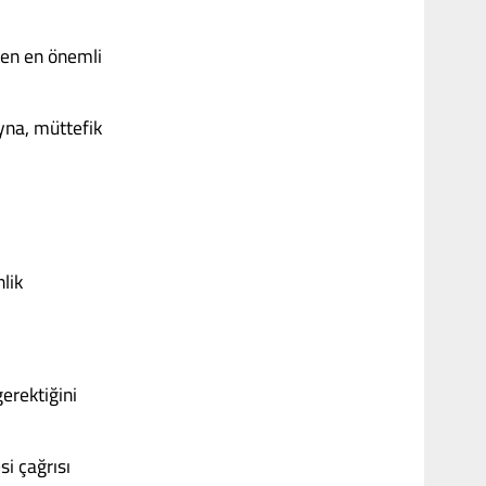
ken en önemli
yna, müttefik
lik
erektiğini
i çağrısı