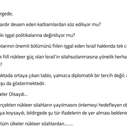
irgede;
ardır devam eden katliamlardan söz ediliyor mu?
ki işgal politikalarına değiniliyor mu?
larının önemli bölümünü fiilen işgal eden İsrail hakkında tek 
 fiilî nükleer güç olan İsrail’in silahsızlanmasına yönelik herha
?
ktada ortaya çıkan tablo, yalnızca diplomatik bir tercih değil
ruşu da göstermektedir.
eler Olsaydı…
çekten nükleer silahların yayılmasını önlemeyi hedefleyen obj
a koysaydı, bildirgede şu tür ifadelerin de yer alması beklenir
üm ülkeler nükleer silahlardan........