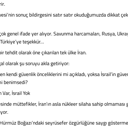
ir.
esi’nin sonuç bildirgesini satır satır okuduğumuzda dikkat çe
rçok genel ifade yer alıyor. Savunma harcamaları, Rusya, Ukra
Türkiye’ye teşekkür…
r tehdit olarak öne çıkarılan tek ülke İran.
l olarak şu soruyu akla getiriyor:
 kendi güvenlik önceliklerini mi açıkladı, yoksa İsrail’in güven
 mi benimsedi?
 Var, İsrail Yok
sinde müttefikler, İran’ın asla nükleer silaha sahip olmaması g
uyor.
n Hürmüz Boğazı’ndaki seyrüsefer özgürlüğüne saygı göstermes