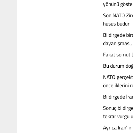
yönünü göster
Son NATO Zirv
husus budur.
Bildirgede bi
dayanışması, 
Fakat somut bi
Bu durum doğa
NATO gerçekten
önceliklerini
Bildirgede İran
Sonuç bildirge
tekrar vurgul
Ayrıca İran’ı