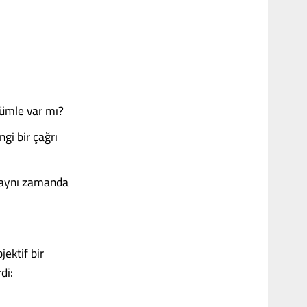
cümle var mı?
ngi bir çağrı
; aynı zamanda
ektif bir
di: