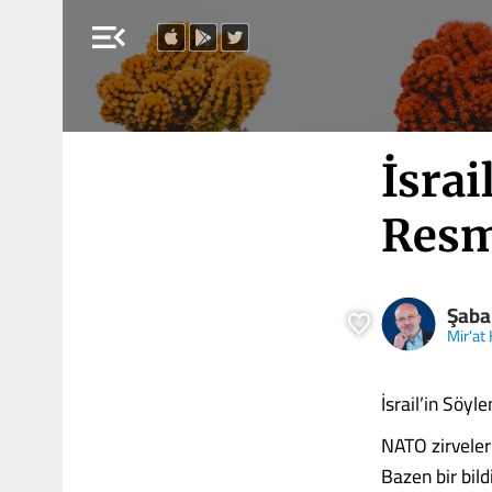
menu_open
İsra
Resm
Şaba
Mir'at
İsrail’in Söy
NATO zirveleri
Bazen bir bil