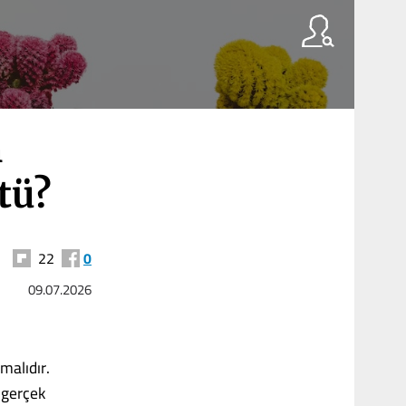
n
tü?
22
0
09.07.2026
malıdır.
 gerçek