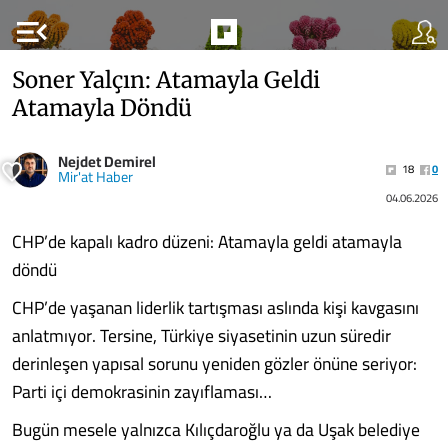
menu_open
Soner Yalçın: Atamayla Geldi
Atamayla Döndü
Nejdet Demirel
18
0
Mir'at Haber
04.06.2026
CHP’de kapalı kadro düzeni: Atamayla geldi atamayla
döndü
CHP’de yaşanan liderlik tartışması aslında kişi kavgasını
anlatmıyor. Tersine, Türkiye siyasetinin uzun süredir
derinleşen yapısal sorunu yeniden gözler önüne seriyor:
Parti içi demokrasinin zayıflaması…
Bugün mesele yalnızca Kılıçdaroğlu ya da Uşak belediye