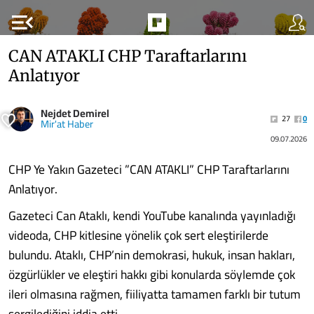
menu_open
CAN ATAKLI CHP Taraftarlarını
Anlatıyor
Nejdet Demirel
27
0
Mir'at Haber
09.07.2026
CHP Ye Yakın Gazeteci ”CAN ATAKLI” CHP Taraftarlarını
Anlatıyor.
Gazeteci Can Ataklı, kendi YouTube kanalında yayınladığı
videoda, CHP kitlesine yönelik çok sert eleştirilerde
bulundu. Ataklı, CHP’nin demokrasi, hukuk, insan hakları,
özgürlükler ve eleştiri hakkı gibi konularda söylemde çok
ileri olmasına rağmen, fiiliyatta tamamen farklı bir tutum
sergilediğini iddia etti.