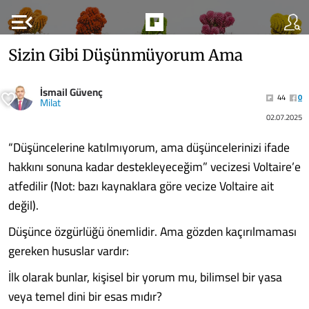
menu_open
Sizin Gibi Düşünmüyorum Ama
İsmail Güvenç
44
0
Milat
02.07.2025
“Düşüncelerine katılmıyorum, ama düşüncelerinizi ifade
hakkını sonuna kadar destekleyeceğim” vecizesi Voltaire’e
atfedilir (Not: bazı kaynaklara göre vecize Voltaire ait
değil).
Düşünce özgürlüğü önemlidir. Ama gözden kaçırılmaması
gereken hususlar vardır:
İlk olarak bunlar, kişisel bir yorum mu, bilimsel bir yasa
veya temel dini bir esas mıdır?