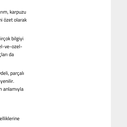
arım, karpuzu
i özet olarak
irçok bilgiyi
el-ve-ozel-
ları da
eli, parçalı
yenilir.
am anlamıyla
lliklerine