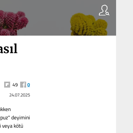
sıl
49
0
24.07.2025
ükken
rpuz" deyimini
i veya kötü