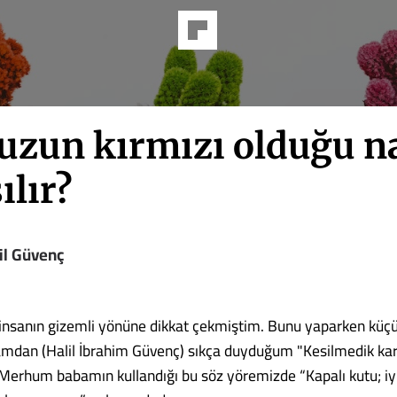
uzun kırmızı olduğu na
ılır?
il Güvenç
insanın gizemli yönüne dikkat çekmiştim. Bunu yaparken küç
mdan (Halil İbrahim Güvenç) sıkça duyduğum "Kesilmedik ka
Merhum babamın kullandığı bu söz yöremizde “Kapalı kutu; iy