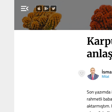
menu_open
Karp
anlaş
İsma
Milat
Son yazımda 
rahmetli baba
aktarmıştım. 