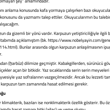
i olmayan şey” anlamındadır.
ını anlama konusunda kafa yormaya çalışırken bazı okuyucul
ı konusunu da yazmamı talep ettiler. Okuyucularımın bu talebin
alışacağım.
n da gizemli bir yönü vardır. Karpuzun yetiştiriciliğiyle ilgili b
kitabımda açıklamıştım (bk. https://www.nobelyayin.com/gen
114.html). Bunlar arasında olgun karpuzun anlaşılmasının ipuç
r.
dan (ḫarbūz) dilimize geçmiştir. Kabakgillerden, sürünücü gövd
içekler açan bir bitkidir. Yaz sıcaklarında serin serin meyveleri 
eyvesiyle yaz sofralarının vazgeçilmezidir. Ancak bu lezzeti t
n karpuzun tam zamanında hasat edilmesi gerekir.
uğu
klimakterik, bazıları ise nonklimakterik özellik gösterir. Bu öze
lamda hasat zamanı bitki (ağaç) ve yeme olumu........