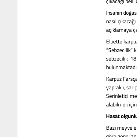
çıkacağı bell
İnsanın doğas
nasıl çıkacağ
açıklamaya ç
Elbette karpuzu
“Sebzecilik” 
sebzecilik-18
bulunmaktadı
Karpuz Farsça
yapraklı, sarıç
Serinletici m
alabilmek içi
Hasat olgunl
Bazı meyveler 
göre genel an