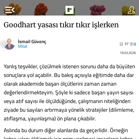
menu_open
Goodhart yasası tıkır tıkır işlerken
İsmail Güvenç
57
0
Milat
19.03.2026
Yanlış teşvikler, çözülmek istenen sorunu daha da büyüten
sonuçlara yol açabilir. Bu bakış açısıyla eğitimde daha dar
olarak akademide başarı ölçütlerini zaman zaman
değerlendirmekteyim. Şöyle ki sadece başarı yayın sayısı
veya atıf sayısı ile ölçüldüğünde, çalışmanın niteliğinden
ziyade bu sayıları artırmaya yönelik stratejiler (dilimleme,
atıflaşma, yayınlaşma) ön plana çıkabilir.
Aslında bu durum diğer alanlarda da geçerlidir. Örneğin
kobra yılanı öldürmek için prim verilmesi insanların kobra