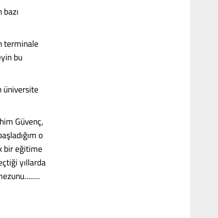
n bazı
n terminale
eyin bu
 üniversite
ahim Güvenç,
 başladığım o
 bir eğitime
tiği yıllarda
zunu........