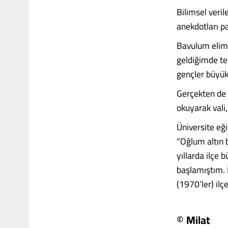
Bilimsel veri
anekdotları p
Bavulum elimd
geldiğimde te
gençler büyük
Gerçekten de 
okuyarak vali
Üniversite eğ
“Oğlum altın b
yıllarda ilçe
başlamıştım. 
(1970’ler) ilç
© Milat