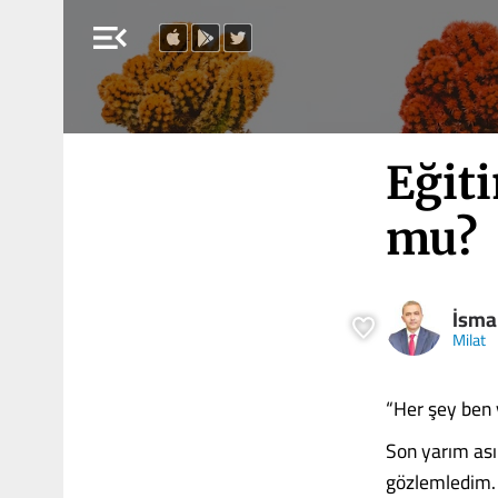
menu_open
Eğit
mu?
İsma
Milat
“Her şey ben y
Son yarım ası
gözlemledim. 