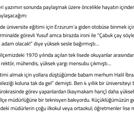
leri yazımın sonunda paylaşmak üzere öncelikle hayatın içinde
aylaşacağım:
e üniversite eğitimi için Erzurum’a giden otobüse binmek içi
rminalde görevli Yusuf amca birazda ironi ile “Çabuk çay söyl
 adam olacak!” diye yüksek sesle bağırmıştı…
ilçemizdeki 1970 yılında açılan tek lisede okuyanlar arasından
, rektör, mühendis, yüksek yargı mensubu çıkmıştı…
itimi almak için yollara düştüğümde babam merhum Halil İbr
ileziği koluna tak da gel” demişti. Ben 4 yıllık bir üniversiteyi
 bürokrasinde görev yapanlardan (kaymakam hariç) daha yüksek
İlçe müdürlüğüne bir teknisyen bakıyordu. Küçüklüğümüzün geç
edeki müdürlerin çoğu ilkokul veya ortaokul; öğretmenler lise me