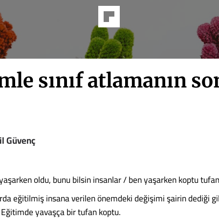
imle sınıf atlamanın so
il Güvenç
aşarken oldu, bunu bilsin insanlar / ben yaşarken koptu tufan” 
rda eğitilmiş insana verilen önemdeki değişimi şairin dediği g
Eğitimde yavaşça bir tufan koptu.