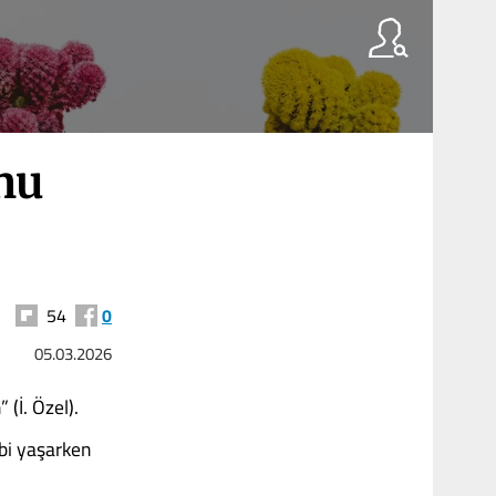
nu
54
0
05.03.2026
(İ. Özel).
ibi yaşarken