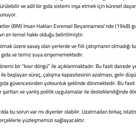
ürülebilir ve adil bir gıda sistemi inşa etmek için küresel day
lunuyor.
letler (BM) İnsan Hakları Evrensel Beyannamesi’nde (1948) g
ın en temel hakkı olduğu belirtilmiştir.
lmak üzere savaş olan yerlerde ve fiili çatışmanın olmadığı b
 gıda ve temiz suya erişememektedir.
emi bir “kısır döngü” ile açıklanmaktadır. Bu fasit dairede ye
le başlayan süreç, çalışma kapasitesinin azalması, gelir düşük
 gıda güvencesinden yoksunluk şeklinde dönmektedir. Bu fasit 
 şartları ve yanlış politik uygulamalar ile desteklendiğinde d
lda bu sorun var mı diyenler olabilir. Uzatmadan birkaç istatis
erçeklerle yüzleşmemizi sağlayacaktır.