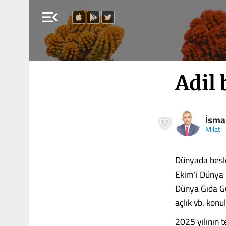
menu_open
Adil 
İsma
Milat
Dünyada besl
Ekim’i Dünya 
Dünya Gıda Gü
açlık vb. konul
2025 yılının t