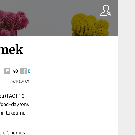
tmek
40
0
23.10.2025
tü (FAO) 16
food-day/en).
i, tüketimi,
le!", herkes