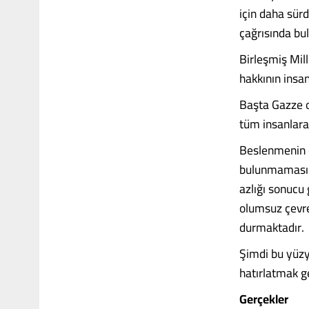
için daha sürd
çağrısında bu
Birleşmiş Mil
hakkının insan
Başta Gazze o
tüm insanlara
Beslenmenin ön
bulunmaması i
azlığı sonucu
olumsuz çevre
durmaktadır.
Şimdi bu yüzyı
hatırlatmak g
Gerçekler