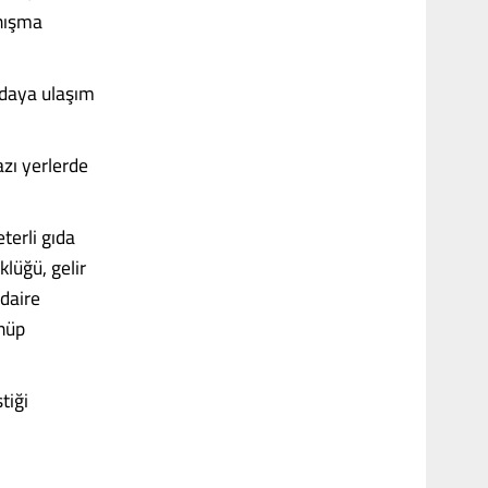
anışma
ıdaya ulaşım
azı yerlerde
terli gıda
lüğü, gelir
daire
önüp
tiği