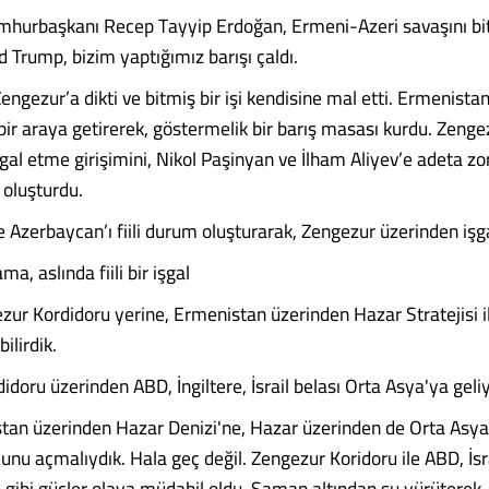
mhurbaşkanı Recep Tayyip Erdoğan, Ermeni-Azeri savaşını bit
 Trump, bizim yaptığımız barışı çaldı.
gezur’a dikti ve bitmiş bir işi kendisine mal etti. Ermenistan
bir araya getirerek, göstermelik bir barış masası kurdu. Zenge
gal etme girişimini, Nikol Paşinyan ve İlham Aliyev’e adeta zor
m oluşturdu.
 Azerbaycan’ı fiili durum oluşturarak, Zengezur üzerinden işgal
a, aslında fiili bir işgal
zur Kordidoru yerine, Ermenistan üzerinden Hazar Stratejisi i
ilirdik.
doru üzerinden ABD, İngiltere, İsrail belası Orta Asya'ya geliy
tan üzerinden Hazar Denizi'ne, Hazar üzerinden de Orta Asya
nu açmalıydık. Hala geç değil. Zengezur Koridoru ile ABD, İsrai
... gibi güçler olaya müdahil oldu. Saman altından su yürüterek