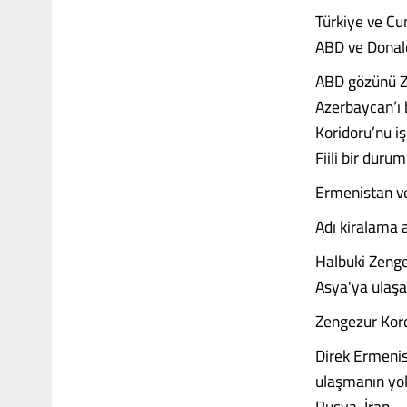
Türkiye ve Cu
ABD ve Donald
ABD gözünü Zen
Azerbaycan’ı 
Koridoru’nu iş
Fiili bir duru
Ermenistan ve
Adı kiralama am
Halbuki Zenge
Asya'ya ulaşab
Zengezur Kordi
Direk Ermenis
ulaşmanın yolu
Rusya, İran, 