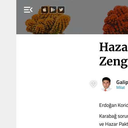
menu_open
Haza
Zeng
Galip
Milat
Erdoğan Kori
Karabağ sorun
ve Hazar Paktı