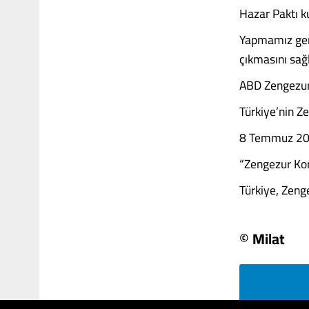
Hazar Paktı k
Yapmamız gere
çıkmasını sağ
ABD Zengezur’
Türkiye’nin Ze
8 Temmuz 202
“Zengezur Kor
Türkiye, Zengez
© Milat