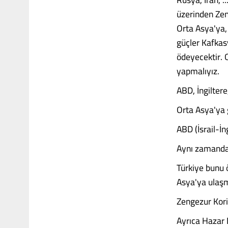
üzerinden Zen
Orta Asya'ya, 
güçler Kafkas
ödeyecektir. 
yapmalıyız.
ABD, İngiltere
Orta Asya'ya g
ABD (İsrail-İ
Aynı zamanda 
Türkiye bunu 
Asya'ya ulaşm
Zengezur Korid
Ayrıca Hazar D