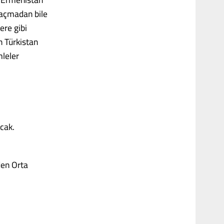
 açmadan bile
ere gibi
n Türkistan
mleler
cak.
den Orta