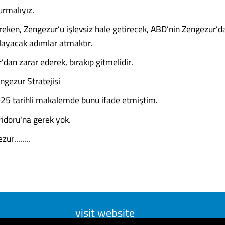
urmalıyız.
ken, Zengezur’u işlevsiz hale getirecek, ABD’nin Zengezur’da
layacak adımlar atmaktır.
dan zarar ederek, bırakıp gitmelidir.
ngezur Stratejisi
5 tarihli makalemde bunu ifade etmiştim.
idoru'na gerek yok.
ur........
visit website