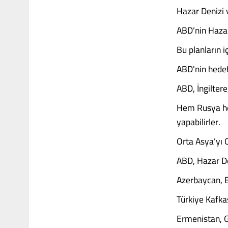
Hazar Denizi v
ABD’nin Hazar 
Bu planların iç
ABD'nin hedef
ABD, İngiltere
Hem Rusya hem
yapabilirler.
Orta Asya’yı 
ABD, Hazar De
Azerbaycan, E
Türkiye Kafkas
Ermenistan, Gü