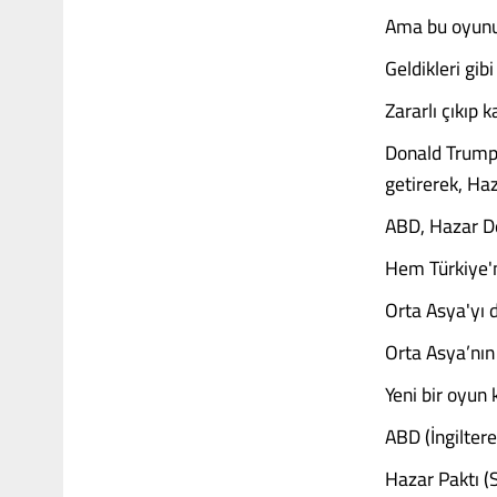
Ama bu oyunu 
Geldikleri gib
Zararlı çıkıp k
Donald Trump,
getirerek, Ha
ABD, Hazar De
Hem Türkiye'n
Orta Asya'yı 
Orta Asya’nı
Yeni bir oyun 
ABD (İngiltere
Hazar Paktı 