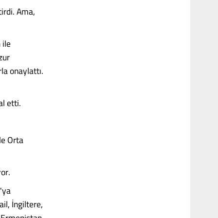
irdi. Ama,
 ile
zur
la onaylattı.
 etti.
le Orta
or.
'ya
l, İngiltere,
, Ermenistan