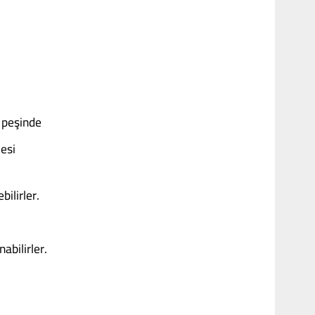
n peşinde
esi
ilirler.
abilirler.