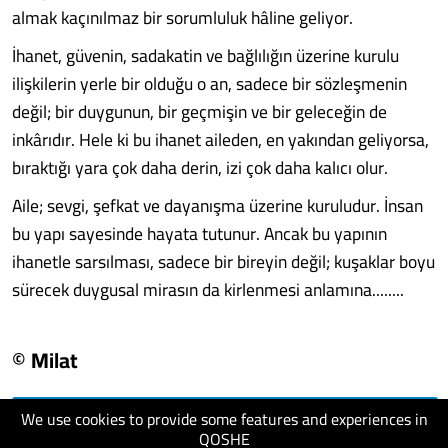
almak kaçınılmaz bir sorumluluk hâline geliyor.
İhanet, güvenin, sadakatin ve bağlılığın üzerine kurulu
ilişkilerin yerle bir olduğu o an, sadece bir sözleşmenin
değil; bir duygunun, bir geçmişin ve bir geleceğin de
inkârıdır. Hele ki bu ihanet aileden, en yakından geliyorsa,
bıraktığı yara çok daha derin, izi çok daha kalıcı olur.
Aile; sevgi, şefkat ve dayanışma üzerine kuruludur. İnsan
bu yapı sayesinde hayata tutunur. Ancak bu yapının
ihanetle sarsılması, sadece bir bireyin değil; kuşaklar boyu
sürecek duygusal mirasın da kirlenmesi anlamına........
© Milat
We use cookies to provide some features and experiences in
visit website
QOSHE