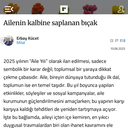
menu_open
Ailenin kalbine saplanan bıçak
Erbay Kücet
27
0
Milat
10.06.2025
2025 yılının “Aile Yılı” olarak ilan edilmesi, sadece
sembolik bir karar değil; toplumsal bir yaraya dikkat
çekme çabasıdır. Aile, bireyin dünyaya tutunduğu ilk dal,
toplumun ise en temel taşıdır. Bu yıl boyunca yapılan
etkinlikler, söyleşiler ve sosyal kampanyalar, aile
kurumunun güçlendirilmesini amaçlarken; bu yapının karşı
karşıya kaldığı tehditleri de yeniden tartışmaya açıyor.
İşte bu bağlamda, aileyi içten içe kemiren, en yıkıcı
duygusal travmalardan biri olan ihanet kavramını ele