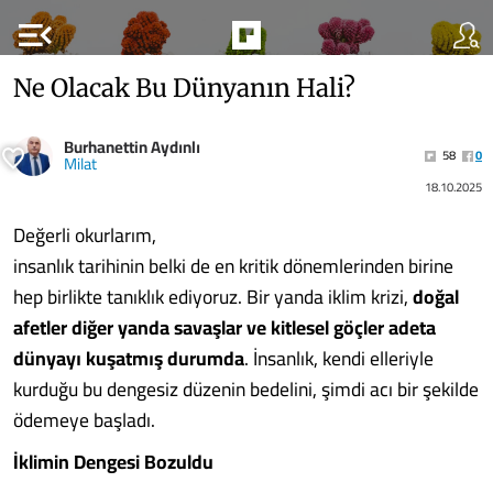
menu_open
Ne Olacak Bu Dünyanın Hali?
Burhanettin Aydınlı
58
0
Milat
18.10.2025
Değerli okurlarım,
insanlık tarihinin belki de en kritik dönemlerinden birine
hep birlikte tanıklık ediyoruz. Bir yanda iklim krizi,
doğal
afetler diğer yanda savaşlar ve kitlesel göçler adeta
dünyayı kuşatmış durumda
. İnsanlık, kendi elleriyle
kurduğu bu dengesiz düzenin bedelini, şimdi acı bir şekilde
ödemeye başladı.
İklimin Dengesi Bozuldu