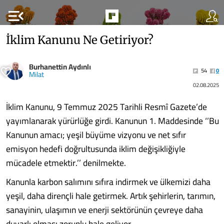
menu_open
İklim Kanunu Ne Getiriyor?
Burhanettin Aydınlı
54
0
Milat
02.08.2025
İklim Kanunu, 9 Temmuz 2025 Tarihli Resmî Gazete’de
yayımlanarak yürürlüğe girdi. Kanunun 1. Maddesinde ‘’Bu
Kanunun amacı; yeşil büyüme vizyonu ve net sıfır
emisyon hedefi doğrultusunda iklim değişikliğiyle
mücadele etmektir.’’ denilmekte.
Kanunla karbon salımını sıfıra indirmek ve ülkemizi daha
yeşil, daha dirençli hale getirmek. Artık şehirlerin, tarımın,
sanayinin, ulaşımın ve enerji sektörünün çevreye daha
duyarlı olması zorunlu hale geliyor.