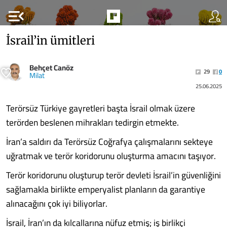
menu_open
İsrail’in ümitleri
Behçet Canöz
29
0
Milat
25.06.2025
Terörsüz Türkiye gayretleri başta İsrail olmak üzere
terörden beslenen mihrakları tedirgin etmekte.
İran’a saldırı da Terörsüz Coğrafya çalışmalarını sekteye
uğratmak ve terör koridorunu oluşturma amacını taşıyor.
Terör koridorunu oluşturup terör devleti İsrail’in güvenliğini
sağlamakla birlikte emperyalist planların da garantiye
alınacağını çok iyi biliyorlar.
İsrail, İran’ın da kılcallarına nüfuz etmiş; iş birlikçi