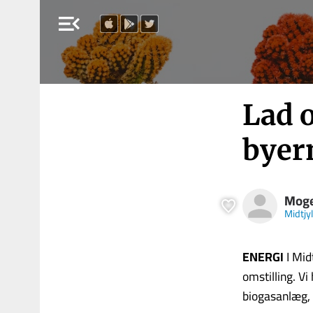
menu_open
Lad o
byer
Moge
Midtjy
ENERGI
I Mid
omstilling. Vi
biogasanlæg, 