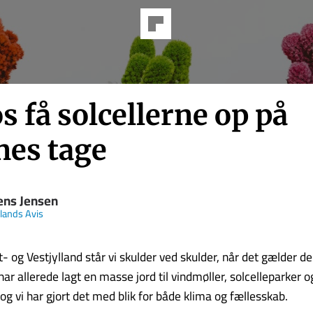
s få solcellerne op på
nes tage
ns Jensen
llands Avis
t- og Vestjylland står vi skulder ved skulder, når det gælder d
 har allerede lagt en masse jord til vindmøller, solcelleparker o
og vi har gjort det med blik for både klima og fællesskab.