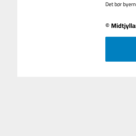
Det bør byerne
© Midtjyll