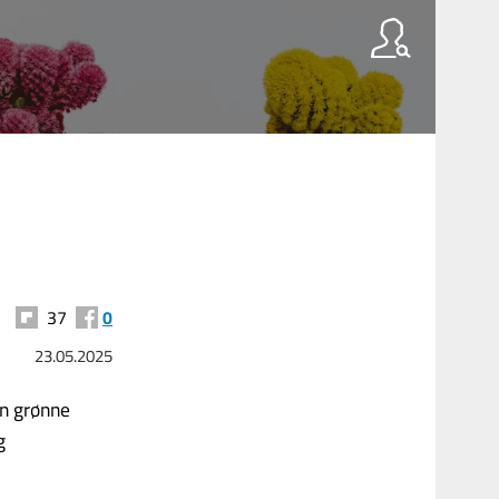
37
0
23.05.2025
en grønne
g