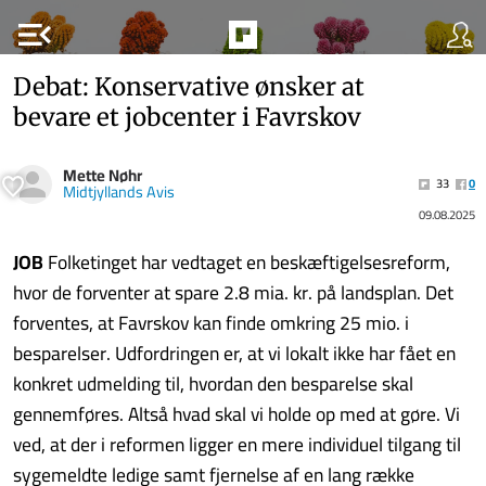
menu_open
Debat: Konservative ønsker at
bevare et jobcenter i Favrskov
Mette Nøhr
33
0
Midtjyllands Avis
09.08.2025
JOB
Folketinget har vedtaget en beskæftigelsesreform,
hvor de forventer at spare 2.8 mia. kr. på landsplan. Det
forventes, at Favrskov kan finde omkring 25 mio. i
besparelser. Udfordringen er, at vi lokalt ikke har fået en
konkret udmelding til, hvordan den besparelse skal
gennemføres. Altså hvad skal vi holde op med at gøre. Vi
ved, at der i reformen ligger en mere individuel tilgang til
sygemeldte ledige samt fjernelse af en lang række