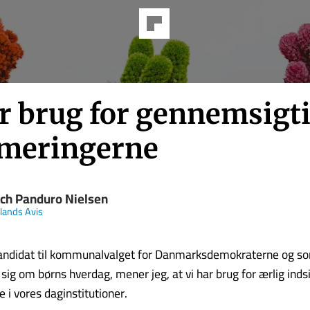
ar brug for gennemsigt
rmeringerne
ich Panduro Nielsen
llands Avis
ndidat til kommunalvalget for Danmarksdemokraterne og s
ig om børns hverdag, mener jeg, at vi har brug for ærlig indsi
 i vores daginstitutioner.