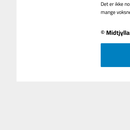
Det er ikke n
mange voksne, d
© Midtjyll