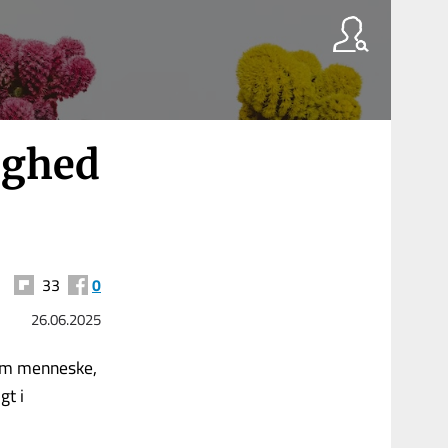
ighed
33
0
26.06.2025
om menneske,
gt i