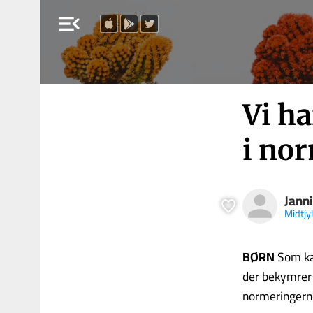
menu_open
Vi h
i no
Jann
Midtjy
BØRN
Som ka
der bekymrer s
normeringerne