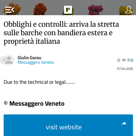
menu_open
Obblighi e controlli: arriva la stretta
sulle barche con bandiera estera e
proprietà italiana
Giulio Garau
34
0
Messaggero Veneto
07.04.2026
Due to the technical or legal........
© Messaggero Veneto
visit website