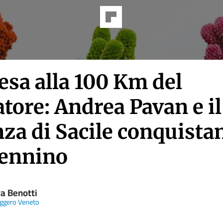
esa alla 100 Km del
tore: Andrea Pavan e i
za di Sacile conquista
pennino
ra Benotti
ggero Veneto