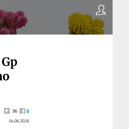
l Gp
no
36
0
04.06.2026