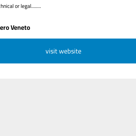
nical or legal........
ero Veneto
visit website