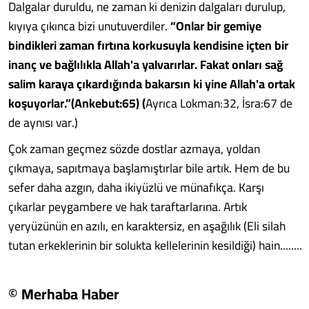
Dalgalar duruldu, ne zaman ki denizin dalgaları durulup,
kıyıya çıkınca bizi unutuverdiler.
“Onlar bir gemiye
bindikleri zaman fırtına korkusuyla kendisine içten bir
inanç ve bağlılıkla Allah'a yalvarırlar. Fakat onları sağ
salim karaya çıkardığında bakarsın ki yine Allah'a ortak
koşuyorlar.”(Ankebut:65) (
Ayrıca Lokman:32, İsra:67 de
de aynısı var.)
Çok zaman geçmez sözde dostlar azmaya, yoldan
çıkmaya, sapıtmaya başlamıştırlar bile artık. Hem de bu
sefer daha azgın, daha ikiyüzlü ve münafıkça. Karşı
çıkarlar peygambere ve hak taraftarlarına. Artık
yeryüzünün en azılı, en karaktersiz, en aşağılık (Eli silah
tutan erkeklerinin bir solukta kellelerinin kesildiği) hain........
© Merhaba Haber