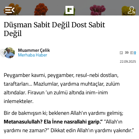
menu_open
Düşman Sabit Değil Dost Sabit
Değil
Muammer Çelik
39
0
Merhaba Haber
22.09.2025
Peygamber kavmi, peygamber, resul-nebi dostları,
taraftarları... Mazlumlar, yardıma muhtaçlar, zulüm
altındalar. Firavun ’un zulmü altında inim-inim
inlemekteler.
Bir de bakmışsın ki; beklenen Allah'ın yardımı gelmiş;
Metanasulullah? Ela İnne nasrallahi garip.”
“Allah'ın
yardımı ne zaman?” Dikkat edin Allah'ın yardımı yakındır.”