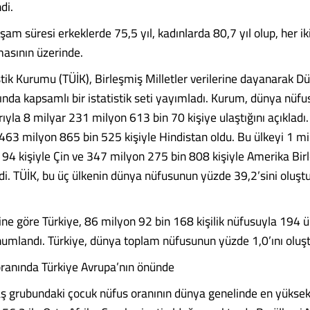
di.
şam süresi erkeklerde 75,5 yıl, kadınlarda 80,7 yıl olup, her ik
asının üzerinde.
istik Kurumu (TÜİK), Birleşmiş Milletler verilerine dayanarak 
da kapsamlı bir istatistik seti yayımladı. Kurum, dünya nü
barıyla 8 milyar 231 milyon 613 bin 70 kişiye ulaştığını açıkladı.
 463 milyon 865 bin 525 kişiyle Hindistan oldu. Bu ülkeyi 1 m
 94 kişiyle Çin ve 347 milyon 275 bin 808 kişiyle Amerika Birl
ledi. TÜİK, bu üç ülkenin dünya nüfusunun yüzde 39,2’sini oluş
ine göre Türkiye, 86 milyon 92 bin 168 kişilik nüfusuyla 194 ü
numlandı. Türkiye, dünya toplam nüfusunun yüzde 1,0’ını oluş
ranında Türkiye Avrupa’nın önünde
ş grubundaki çocuk nüfus oranının dünya genelinde en yükse