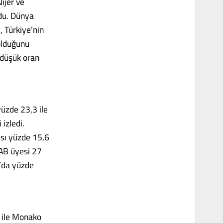
ijer ve
ldu. Dünya
, Türkiye’nin
olduğunu
 düşük oran
üzde 23,3 ile
izledi.
sı yüzde 15,6
 AB üyesi 27
a’da yüzde
0 ile Monako