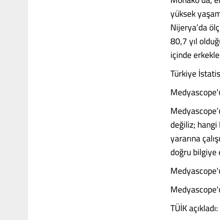
yüksek yaşam 
Nijerya’da ölç
80,7 yıl olduğ
içinde erkekle
Türkiye İstati
Medyascope'u
Medyascope’u 
değiliz; hang
yararına çalış
doğru bilgiye
Medyascope'u
Medyascope'u
TÜİK açıkladı: