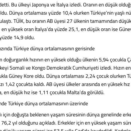
etti. Bu ülkeyi Japonya ve İtalya izledi. Oranın en düşük oldu
oldu. Dünya ortalaması yüzde 10,4 olurken Türkiye’nin yaşlı nü
ulaştı. TÜİK, bu oranın AB üyesi 27 ülkenin tamamından düşük 
e en yüksek oran İtalya’da yüzde 25,1, en düşük oran ise Gün
yüzde 14,9 oldu.
ızında Türkiye dünya ortalamasının gerisinde
 doğurganlık hızının en yüksek olduğu ülkenin 5,94 çocukla 
ülkeyi Somali ve Kongo Demokratik Cumhuriyeti izledi. Hızın e
ukla Güney Kore oldu. Dünya ortalaması 2,24 çocuk olurken Tü
zı 1,42 çocukta kaldı. AB üyesi ülkeler arasında en yüksek hız
a, en düşük hız ise 1,11 çocukla Malta’da görüldü.
de Türkiye dünya ortalamasının üzerinde
lı için doğuşta beklenen yaşam süresinin dünya genelinde erk
a 76,2 yıl olduğunu açıkladı. Erkekler için en yüksek yaşam süre
 düşük yaşam süresi ise 53,5 yılla Çad’da kaydedildi. Kadınlar