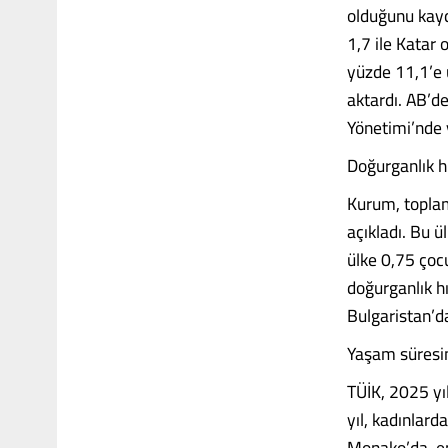
olduğunu kayd
1,7 ile Katar 
yüzde 11,1’e 
aktardı. AB’d
Yönetimi’nde 
Doğurganlık h
Kurum, toplam
açıkladı. Bu 
ülke 0,75 çoc
doğurganlık hı
Bulgaristan’d
Yaşam süresin
TÜİK, 2025 yı
yıl, kadınlard
Monako’da, en