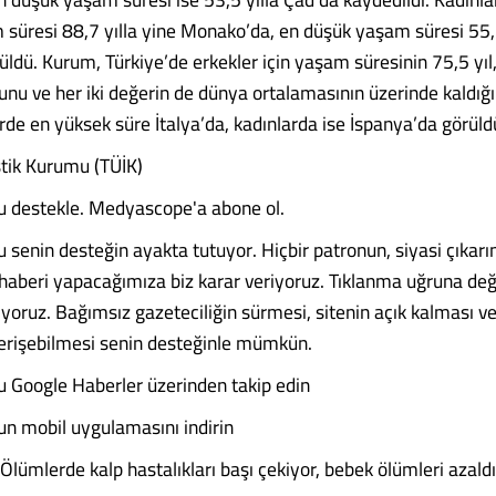
süresi 88,7 yılla yine Monako’da, en düşük yaşam süresi 55,1
üldü. Kurum, Türkiye’de erkekler için yaşam süresinin 75,5 yıl,
unu ve her iki değerin de dünya ortalamasının üzerinde kaldığın
rde en yüksek süre İtalya’da, kadınlarda ise İspanya’da görüld
stik Kurumu (TÜİK)
 destekle. Medyascope'a abone ol.
senin desteğin ayakta tutuyor. Hiçbir patronun, siyasi çıka
i haberi yapacağımıza biz karar veriyoruz. Tıklanma uğruna değ
ıyoruz. Bağımsız gazeteciliğin sürmesi, sitenin açık kalması v
 erişebilmesi senin desteğinle mümkün.
 Google Haberler üzerinden takip edin
n mobil uygulamasını indirin
 Ölümlerde kalp hastalıkları başı çekiyor, bebek ölümleri azaldı