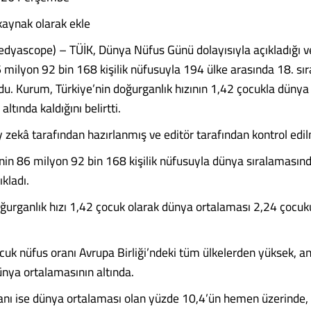
 kaynak olarak ekle
yascope) – TÜİK, Dünya Nüfus Günü dolayısıyla açıkladığı ve
6 milyon 92 bin 168 kişilik nüfusuyla 194 ülke arasında 18. sı
rdu. Kurum, Türkiye’nin doğurganlık hızının 1,42 çocukla dünya
ltında kaldığını belirtti.
 zekâ tarafından hazırlanmış ve editör tarafından kontrol edilm
’nin 86 milyon 92 bin 168 kişilik nüfusuyla dünya sıralamasınd
ıkladı.
oğurganlık hızı 1,42 çocuk olarak dünya ortalaması 2,24 çocuk
ocuk nüfus oranı Avrupa Birliği’ndeki tüm ülkelerden yüksek, a
ünya ortalamasının altında.
ranı ise dünya ortalaması olan yüzde 10,4’ün hemen üzerinde,