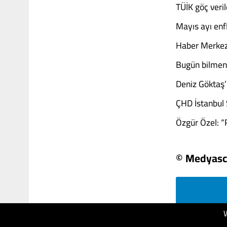
TÜİK göç veril
Mayıs ayı enf
Haber Merkezi 
Bugün bilmen
Deniz Göktaş’ı
ÇHD İstanbul 
Özgür Özel: “R
© Medyasc