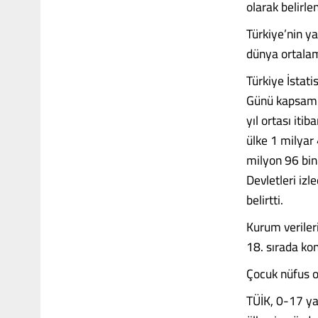
olarak belirlen
Türkiye’nin ya
dünya ortalam
Türkiye İstat
Günü kapsamın
yıl ortası iti
ülke 1 milyar
milyon 96 bin
Devletleri iz
belirtti.
Kurum veriler
18. sırada ko
Çocuk nüfus o
TÜİK, 0-17 ya