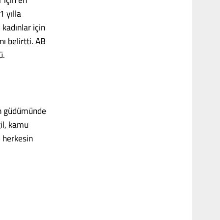
 yılla
 kadınlar için
ı belirtti. AB
ü.
rın güdümünde
il, kamu
e herkesin