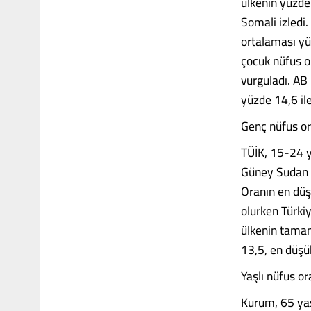
ülkenin yüzde 
Somali izledi
ortalaması yü
çocuk nüfus o
vurguladı. AB
yüzde 14,6 ile
Genç nüfus or
TÜİK, 15-24 y
Güney Sudan o
Oranın en düş
olurken Türki
ülkenin tamam
13,5, en düşü
Yaşlı nüfus o
Kurum, 65 yaş