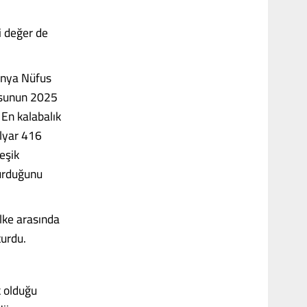
i değer de
Dünya Nüfus
fusunun 2025
 En kalabalık
ilyar 416
eşik
turduğunu
lke arasında
turdu.
k olduğu