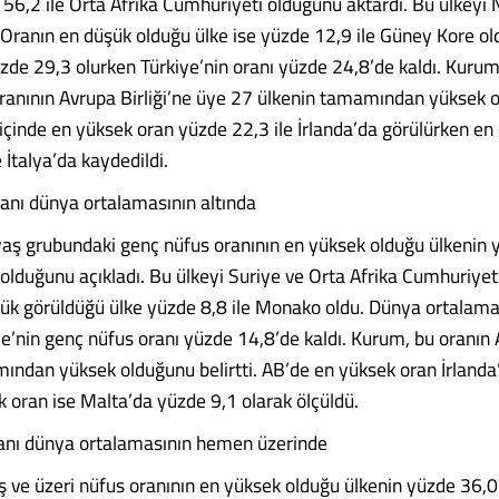
56,2 ile Orta Afrika Cumhuriyeti olduğunu aktardı. Bu ülkeyi N
. Oranın en düşük olduğu ülke ise yüzde 12,9 ile Güney Kore o
zde 29,3 olurken Türkiye’nin oranı yüzde 24,8’de kaldı. Kurum
ranının Avrupa Birliği’ne üye 27 ülkenin tamamından yüksek 
 içinde en yüksek oran yüzde 22,3 ile İrlanda’da görülürken en
 İtalya’da kaydedildi.
anı dünya ortalamasının altında
aş grubundaki genç nüfus oranının en yüksek olduğu ülkenin y
lduğunu açıkladı. Bu ülkeyi Suriye ve Orta Afrika Cumhuriyeti 
ük görüldüğü ülke yüzde 8,8 ile Monako oldu. Dünya ortalama
ye’nin genç nüfus oranı yüzde 14,8’de kaldı. Kurum, bu oranın
ından yüksek olduğunu belirtti. AB’de en yüksek oran İrland
k oran ise Malta’da yüzde 9,1 olarak ölçüldü.
ranı dünya ortalamasının hemen üzerinde
 ve üzeri nüfus oranının en yüksek olduğu ülkenin yüzde 36,