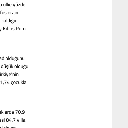
ğu ülke yüzde
fus oranı
kaldığını
ey Kıbrıs Rum
Çad olduğunu
n düşük olduğu
rkiye’nin
 1,74 çocukla
eklerde 70,9
si 84,7 yılla
 için en