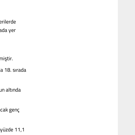
rilerde
rada yer
iştir.
a 18. sırada
un altında
ncak genç
 yüzde 11,1