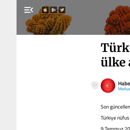
menu_open
Türk
ülke 
Habe
Medya
Son güncelle
Türkiye nüfus
9 Temmuz 20