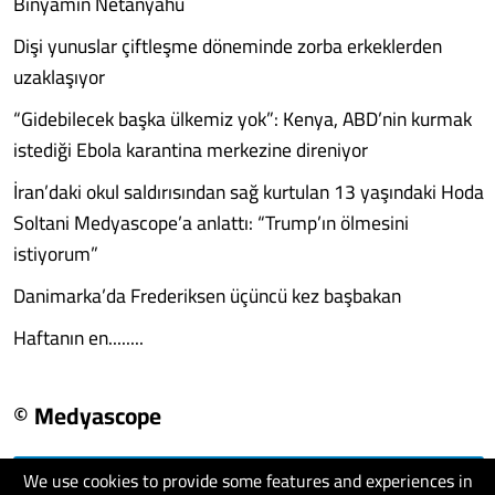
Binyamin Netanyahu
Dişi yunuslar çiftleşme döneminde zorba erkeklerden
uzaklaşıyor
“Gidebilecek başka ülkemiz yok”: Kenya, ABD’nin kurmak
istediği Ebola karantina merkezine direniyor
İran’daki okul saldırısından sağ kurtulan 13 yaşındaki Hoda
Soltani Medyascope’a anlattı: “Trump’ın ölmesini
istiyorum”
Danimarka’da Frederiksen üçüncü kez başbakan
Haftanın en........
© Medyascope
We use cookies to provide some features and experiences in