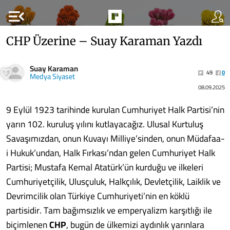
menu_open
CHP Üzerine – Suay Karaman Yazdı
Suay Karaman
49
0
Medya Siyaset
08.09.2025
9 Eylül 1923 tarihinde kurulan Cumhuriyet Halk Partisi’nin
yarın 102. kuruluş yılını kutlayacağız. Ulusal Kurtuluş
Savaşımızdan, onun Kuvayı Milliye’sinden, onun Müdafaa-
i Hukuk’undan, Halk Fırkası’ndan gelen Cumhuriyet Halk
Partisi; Mustafa Kemal Atatürk’ün kurduğu ve ilkeleri
Cumhuriyetçilik, Ulusçuluk, Halkçılık, Devletçilik, Laiklik ve
Devrimcilik olan Türkiye Cumhuriyeti’nin en köklü
partisidir. Tam bağımsızlık ve emperyalizm karşıtlığı ile
biçimlenen
CHP
, bugün de ülkemizi aydınlık yarınlara