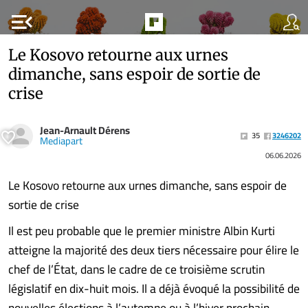
menu_open
Le Kosovo retourne aux urnes
dimanche, sans espoir de sortie de
crise
Jean-Arnault Dérens
35
3246202
Mediapart
06.06.2026
Le Kosovo retourne aux urnes dimanche, sans espoir de
sortie de crise
Il est peu probable que le premier ministre Albin Kurti
atteigne la majorité des deux tiers nécessaire pour élire le
chef de l’État, dans le cadre de ce troisième scrutin
législatif en dix-huit mois. Il a déjà évoqué la possibilité de
nouvelles élections à l’automne ou à l’hiver prochain.