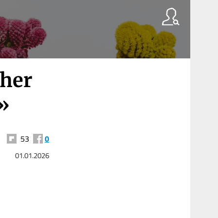
cher
e»
53
0
01.01.2026