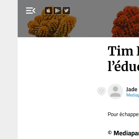
menu_open
Tim I
l’édu
Jade
Media
Pour échapper 
© Mediapa