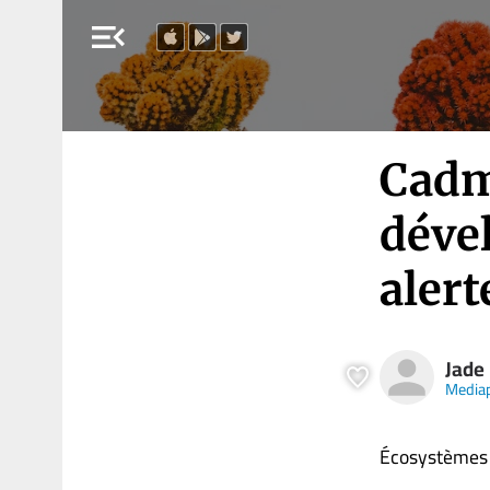
menu_open
Cadm
déve
alert
Jade
Media
Écosystèmes 