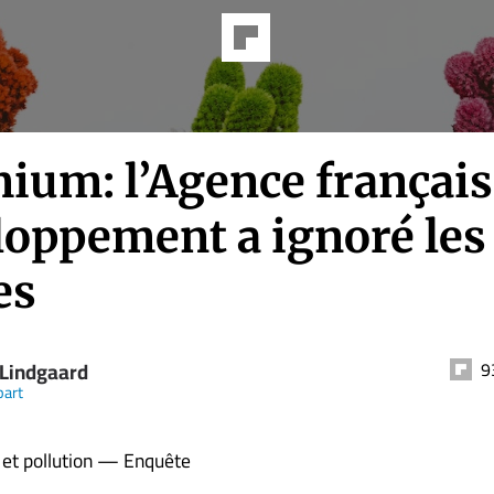
ium: l’Agence français
loppement a ignoré les
es
 Lindgaard
9
part
et pollution — Enquête