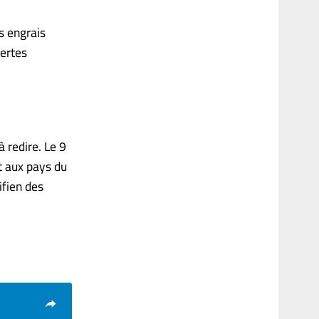
s engrais
lertes
 redire. Le 9
t aux pays du
ifien des