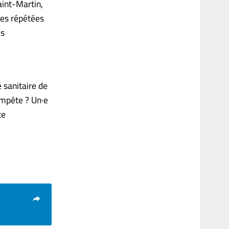
aint-Martin,
ues répétées
es
é sanitaire de
empête ? Un·e
te