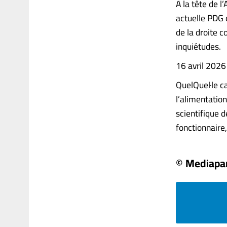
À la tête de 
actuelle PDG 
de la droite c
inquiétudes.
16 avril 202
QuelQuel·le ca
l’alimentatio
scientifique 
fonctionnaire, 
© Mediapa