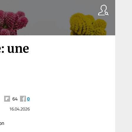
e: une
64
0
16.04.2026
on