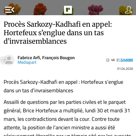
menu_open
Procès Sarkozy-Kadhafi en appel:
Hortefeux s’englue dans un tas
d’invraisemblances
Fabrice Arfi, François Bougon
46
3246080
Mediapart
01.04.2026
Procès Sarkozy-Kadhafi en appel : Hortefeux s’englue
dans un tas d’invraisemblances
Assailli de questions par les parties civiles et le parquet
général, Brice Hortefeux a multiplié, lundi 30 et mardi 31
mars, les contradictions devant la cour. Contre toute
attente, la position de l’ancien ministre a aussi été
sérieusement ébranlée par un témoin cité par les avocats