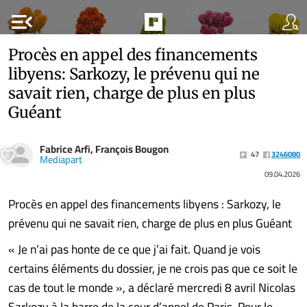
menu_open
Procès en appel des financements
libyens: Sarkozy, le prévenu qui ne
savait rien, charge de plus en plus
Guéant
Fabrice Arfi, François Bougon
47
3246080
Mediapart
09.04.2026
Procès en appel des financements libyens : Sarkozy, le
prévenu qui ne savait rien, charge de plus en plus Guéant
« Je n’ai pas honte de ce que j’ai fait. Quand je vois
certains éléments du dossier, je ne crois pas que ce soit le
cas de tout le monde », a déclaré mercredi 8 avril Nicolas
Sarkozy à la barre de la cour d’appel de Paris. Pour le