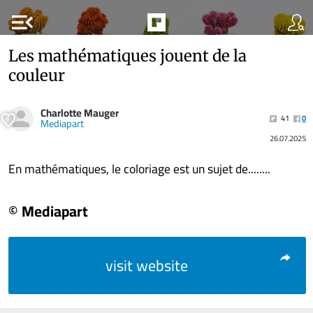
menu_open
Les mathématiques jouent de la
couleur
Charlotte Mauger
41
0
Mediapart
26.07.2025
En mathématiques, le coloriage est un sujet de........
© Mediapart
visit website