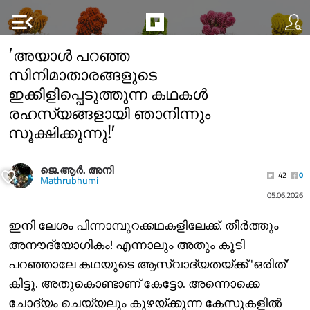
menu_open
'അയാൾ പറഞ്ഞ
സിനിമാതാരങ്ങളുടെ
ഇക്കിളിപ്പെടുത്തുന്ന കഥകൾ
രഹസ്യങ്ങളായി ഞാനിന്നും
സൂക്ഷിക്കുന്നു!'
ജെ.ആർ. അനി
42
0
Mathrubhumi
05.06.2026
ഇനി ലേശം പിന്നാമ്പുറക്കഥകളിലേക്ക്. തീർത്തും
അനൗദ്യോഗികം! എന്നാലും അതും കൂടി
പറഞ്ഞാലേ കഥയുടെ ആസ്വാദ്യതയ്ക്ക് 'ഒരിത്'
കിട്ടൂ. അതുകൊണ്ടാണ് കേട്ടോ. അന്നൊക്കെ
ചോദ്യം ചെയ്യലും കുഴയ്ക്കുന്ന കേസുകളിൽ