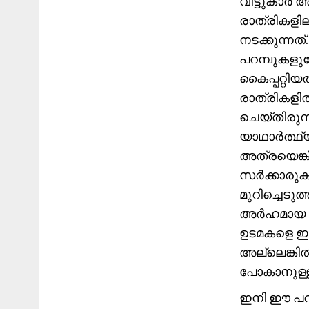
വീട്ടുകാർ 
രാത്രികള
നടക്കുന്നത
പറമ്പുകളുട
കൈപ്പറ്റി
രാത്രികളി
ചെയ്തിരുന്
യാഥാർത്ഥ്യ
അത്രയെങ്കി
സർക്കാരുക
മുറിച്ചെടുത
അർഹമായ തു
ഉടമകളെ ഇത്
അല്ലെങ്കി
പോകാനുള്
ഇനി ഈ പറഞ