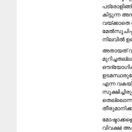
പട്രോളിങ്
കിട്ടുന്ന 
വയ്ക്കാതെ
മേൽസൂചിപ്
നിലവിൽ ഉണ്
അതായത് വന
മുറിച്ചതല
ഔദ്യോഗികമ
ഉടമസ്ഥരുട
എന്ന വകയിൽ
സൂക്ഷിച്ചി
തെല്ലൊന്ന
തീരുമാനിക്ക
മോഷ്ടാക്കളെ
വിവക്ഷ) അ