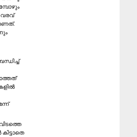
മ്പോഴും
 വരവ്
ാണത്.
നും
ധിച്ച്
ത്തത്’
നുകളിൽ
്ന്
 ഇവിടത്തെ
കിട്ടാതെ