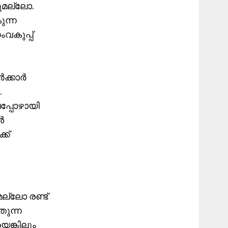
ുമല്ലോ.
ുന്ന
വകുപ്പ്
ർക്കാർ
.
പ്പോഴായി
ൾ
ക്
ല്ലോ രണ്ട്
തുന്ന
ങ്കിലും