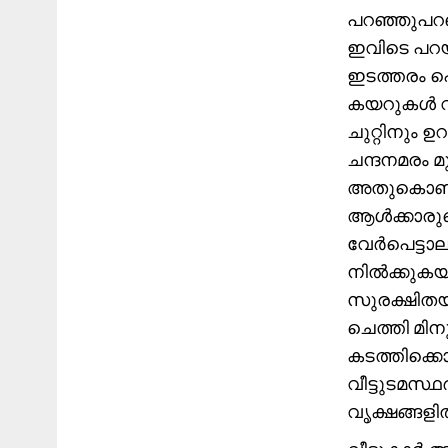
പറഞ്ഞുപറഞ
ഇവിടെ പറയാ
ഇടത്തരം പൊ
കയറുകൾ വശങ
ചുറ്റിനും ഉ
ചന്ദനമരം മ
അതുകൊണ്ട
ആൾക്കാരുടെ
വേർപെട്ടാലു
നിൽക്കുകയും
സുരക്ഷിതയി
ചെത്തി മി
കടത്തിക്കൊണ
വീട്ടുടമസ്
വൃക്ഷങ്ങളി