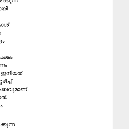
ക്കുന്ന
ായി
കാശ്
ന
ും
പക്ഷം
രണം
ം ഇനിയത്
ിച്ച്
ളംബവുമാണ്
ത്.
ം
കുന്ന