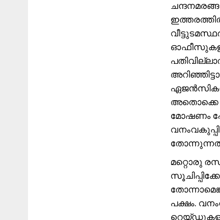
ചന്ദനമരങ്
ഇത്തരത്തി
വീട്ടുടമസ
ഓഫീസുകളി
പതിവില്ലാ
അറിഞ്ഞിട്ട
ഏജൻസികളു
അതൊക്കെ ക
മോഷണം പോ
വനംവകുപ്പി
തോന്നുന്നത്
മറ്റൊരു ര
സൂചിപ്പിക്ക
തോന്നാമെങ്
പക്ഷം. വനം
റെയ്ഡുകളി