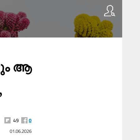
ഴും ആ
’
49
0
01.06.2026