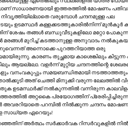
അകലെയുള്ള ഏതെങ്കിലും സ്ഥലങ്ങളിൽ യാത്ര പോയിരി
ിലാണ് സാധാരണയായി ഇത്തരത്തിൽ മോഷണം പതിവ
്. നിവൃത്തിയില്ലാതെ വരുമ്പോൾ ചന്ദനമുള്ള പല
േയും ഉടമസ്ഥർ കള്ളക്കടത്തുകാരിൽനിന്ന് മുൻകൂർ 
യതിന് ശേഷം തങ്ങൾ ബന്ധുവീടുകളിലോ മറ്റോ പോകുന്
ൽ മരങ്ങൾ മുറിച്ച് കടത്താനുള്ള അനുവാദം നൽകുകയ
നുവെന്നത് അന്നൊക്കെ പുറത്തറിയാത്ത ഒരു
മായിരുന്നു. കാരണം തുച്ഛമായ കാശെങ്കിലും കിട്ടുന്ന 
ലും ആയല്ലോ. വളർന്ന് മുറ്റിയ ചന്ദനത്തിന്റെ ശേഖ
ളും വനംവകുപ്പും സമയബന്ധിതമായി നടത്താത്തതു
്താൽക്കൂടി അത് ചെത്തി മിനുക്കി വരുന്ന ലേലത്തിൽ വിറ്റഴ
ക ഉടമസ്ഥർക്ക് നൽകുന്നതിൽ വന്നിരുന്ന കാലവി
തരത്തിൽ അറ്റകൈ പ്രയോഗത്തിന് പ്രേരിപ്പിച്ചിരുന്ന
ൽ അവരറിയാതെ പറമ്പിൽ നിൽക്കുന്ന ചന്ദനം മോഷണ
ള സാധ്യത ഏറെയും!
്ഞതിന് അർത്ഥം സർക്കാർവക റിസർവുകളിൽ നിൽക്