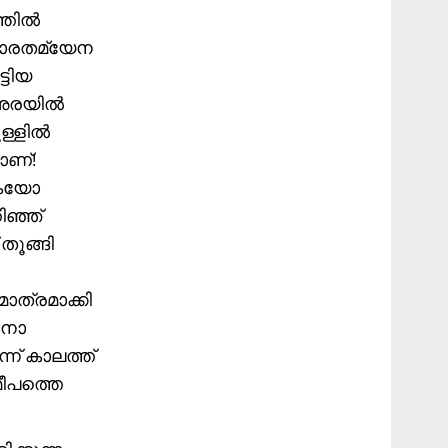
്തിൽ
 താരതമ്യേന
്ടിയ
ം അരയിൽ
ുള്ളിൽ
ാണ്!
ുകയോ
ിഞ്ഞ്
 തൂങ്ങി
ാത്രമാക്കി
ാനോ
്ന് കാലത്ത്
മീപത്തെ