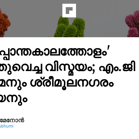
്പാന്തകാലത്തോളം'
തുവെച്ച വിസ്മയം; എം.ജി
നും ശ്രീമൂലനഗരം
യനും
 മേനോൻ
ubhumi