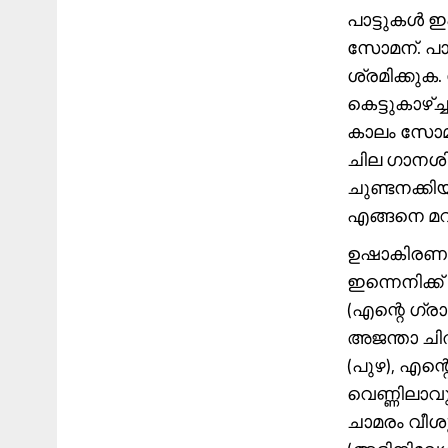
പാട്ടുകൾ ഇ
സോമന്. പാട
ശ്രമിക്കു
കെട്ടുകാഴ്
കാലം സോമന്
ചില ഗാനശി
ചുണ്ടനക്ക
എങ്ങനെ മറ
ഉഷാകിരണങ്
ഇന്നെനിക്
(എന്റെ ഗ്ര
അജന്താ ചി
(പുഴ), എന്
വെണ്ണിലാവ
ചാമരം വീശു