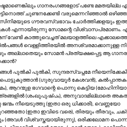
ഷ്ടമാണെങ്കിലും ഗാനരംഗങ്ങളോട് പണ്ടേ മമതയില്ല എം
്ടിനൊത്ത് ചുണ്ടനക്കേണ്ടി വരുമെന്നറിഞ്ഞാൽ ഒഴിഞ്
ക. സിനിമയുടെ ഗൗരവസ്വഭാവം ചോർത്തിക്കളയും ഇത്
ച്ചകൾ എന്നായിരുന്നു സോമന്റെ വിശ്വാസപ്രമാണം. എന്
 വേണ്ടി കാത്തുവെച്ചത് മലയാളത്തിലെ എക്കാലത്തെയ
ൽപങ്ങൾ വെള്ളിത്തിരയിൽ അനശ്വരമാക്കാനുള്ള ന
ിയും അല്ലാതെയും സോമൻ പ്രത്യക്ഷപ്പെട്ട ആ ഗാന
ക്കാൻ?
ങൾ പുൽകി പുൽകി, സുന്ദരസ്വപ്നമേ നീയെനിക്കേക
ക് പൊട്ടുകുത്താൻ (ഗുരുവായൂർ കേശവൻ), കൽപ്പാന്ത
ാമം), ആറന്മുള ഭഗവാന്റെ പൊന്നു കെട്ടിയ (മോഹിനിയാട
ത്രങ്ങളിൽ (ശംഖുപുഷ്പം), അനുവാദമില്ലാതെ അകത്
റെ ജന്മം നീയെടുത്തു (ഇതാ ഒരു ധിക്കാരി), വെണ്ണയോ
ുറഞ്ഞതോ (ഇതാ ഇവിടെ വരെ), തിരയും തീരവും, ചക
ം (അവൾ വിശ്വസ്തയായിരുന്നു), ഒരിക്കലോമന പൊന്നാ