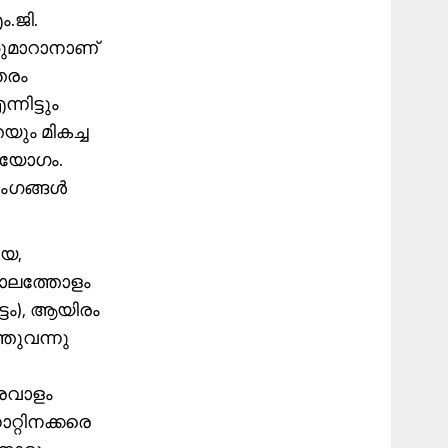
.ജി.
ഞുമാറാനാണ്
തരം
നിട്ടും
ും മികച്ച
ിയോഗം.
രംഗങ്ങൾ
ിയ,
കാലത്തോളം
്ടം), ആയിരം
തുവന്നു
്രവാളം
റ്റിനക്കരെ