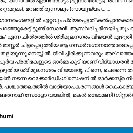
ം), കിനാവിൽ ഏദൻ തോട്ടം (ഏദൻ തോട്ടം), രാവിന്ന
(തുറമുഖം), മറഞ്ഞിരുന്നാലും (സായൂജ്യം).....…
ഗാനരംഗങ്ങളിൽ ഏറ്റവും പ്രിയപ്പെട്ടത് ‘കൽപ്പാന്തക
ഞ്ഞുകേട്ടിട്ടുണ്ട് സോമൻ. ആസ്വദിച്ചഭിനയിച്ചതും
ാമം’ എന്ന ചിത്രത്തിൽ ശ്രീമൂലനഗരം വിജയൻ എഴുതി
മാസ്റ്റർ ചിട്ടപ്പെടുത്തിയ ആ ഗന്ധർവഗാനത്തോടൊപ്
തെളിയുന്നു മനസ്സിൽ. ജീവിച്ചിരിക്കുന്നവരും അല്ലാത
പൂർവ പ്രതിഭകളുടെ ഓർമ്മ കൂടിയാണ് വിദ്യാധരൻ 
ടെഴുതിയ ശ്രീമൂലനഗരം വിജയന്റെ, പിന്നെ, ചെന്നൈ 
യിൽ നടന്ന റെക്കോർഡിംഗ് സെഷനിൽ ഓർക്കസ്ട്ര നിയന
ശ്ചാത്തലത്തിൽ വാദ്യോപകരണങ്ങൾ കൈകാര്യ
ബരനാഥ് (സോളോ വയലിൻ), മകൻ രാജാമണി (ഗിറ്റാർ),....
bhumi