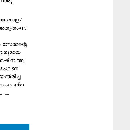
ിനൊരു
ാലത്തോളം’
 അതുതന്നെ.
പം സോമന്റെ
്തവരുമായ
മാഷിന് ആ
തരംഗിണി
്ത്രിച്ച
ം ചെയ്ത
....