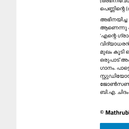
(അഭിനിവേശ
പെണ്ണിന്റെ 
അഭിനയിച്ച 
ആണെന്നു പറ
‘എന്റെ ഗ്ര
വിദ്യാധരൻ 
മുഖം കൂടി 
ഒരുപാട് അ
ഗാനം. പാട്
സ്റ്റുഡിയോ
ജോൺസൺ, പ
ബി.എ. ചിദം
© Mathru