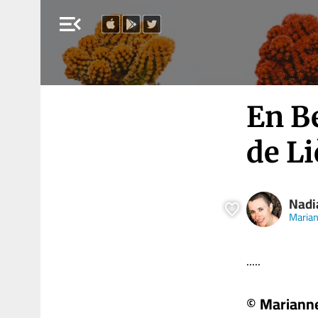
menu_open
En Be
de Li
Nadi
Maria
.....
© Mariann