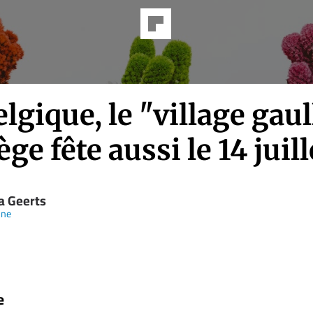
lgique, le "village gaul
ège fête aussi le 14 juill
a Geerts
nne
e