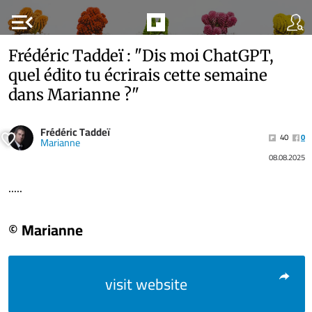
menu_open
Frédéric Taddeï : "Dis moi ChatGPT,
quel édito tu écrirais cette semaine
dans Marianne ?"
Frédéric Taddeï
40
0
Marianne
08.08.2025
.....
© Marianne
visit website