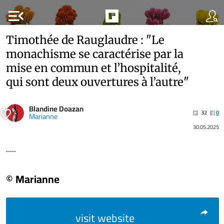
menu_open
Timothée de Rauglaudre : "Le
monachisme se caractérise par la
mise en commun et l’hospitalité,
qui sont deux ouvertures à l’autre"
Blandine Doazan
32
0
Marianne
30.05.2025
.....
© Marianne
visit website